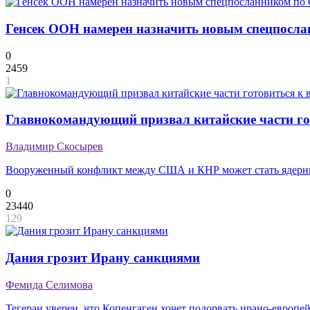
Генсек ООН намерен назначить новым спецпосла
0
2459
1
Главнокомандующий призвал китайские части го
Владимир Скосырев
Вооруженный конфликт между США и КНР может стать ядер
0
23440
129
Дания грозит Ирану санкциями
Фемида Селимова
Тегеран уверен, что Копенгаген хочет подорвать ирано-европе