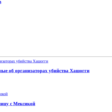
в
ные об организаторах убийства Хашогги
ницу с Мексикой