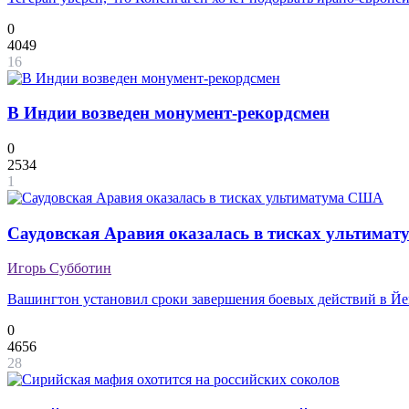
0
4049
16
В Индии возведен монумент-рекордсмен
0
2534
1
Саудовская Аравия оказалась в тисках ультима
Игорь Субботин
Вашингтон установил сроки завершения боевых действий в Й
0
4656
28