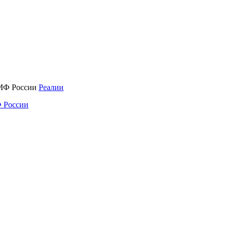
Реалии
 России