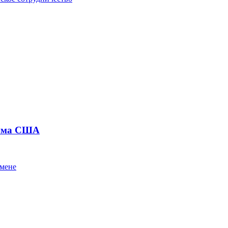
тума США
емене