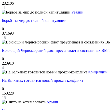
232106
11
Реалии
Борьба за мир до полной капитуляции
0
371693
18
Воюющий Черноморский флот преуспевает в состязаниях ВМФ
0
223910
4
Концепции
На Балканах готовится новый прокси-конфликт
0
153228
15
Армии