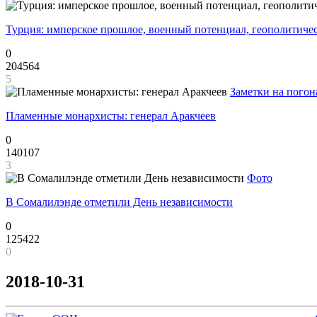
Турция: имперское прошлое, военный потенциал, геополитиче
0
204564
5
Заметки на погон
Пламенные монархисты: генерал Аракчеев
0
140107
3
Фото
В Сомалилэнде отметили День независимости
0
125422
0
2018-10-31