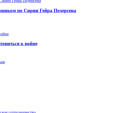
нником по Сирии Гейра Педерсена
товиться к войне
ным
йское сотрудничество