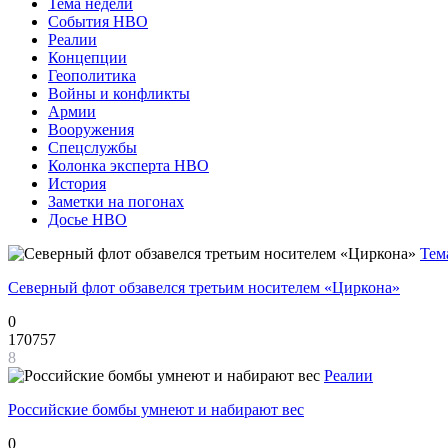
Тема недели
События НВО
Реалии
Концепции
Геополитика
Войны и конфликты
Армии
Вооружения
Спецслужбы
Колонка эксперта НВО
История
Заметки на погонах
Досье НВО
Тем
Северный флот обзавелся третьим носителем «Циркона»
0
170757
8
Реалии
Российские бомбы умнеют и набирают вес
0