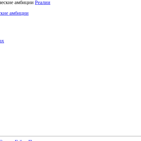
Реалии
ские амбиции
ах