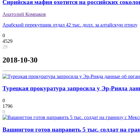
Сирийская мафия охотится на российских соколо
Анатолий Комраков
Арабский перекупщик отдал 42 тыс. долл. за алтайскую птицу
0
4529
29
2018-10-30
Турецкая прокуратура запросила у Эр-Рияда дан
0
1796
0
Вашингтон готов направить 5 тыс. солдат на гра