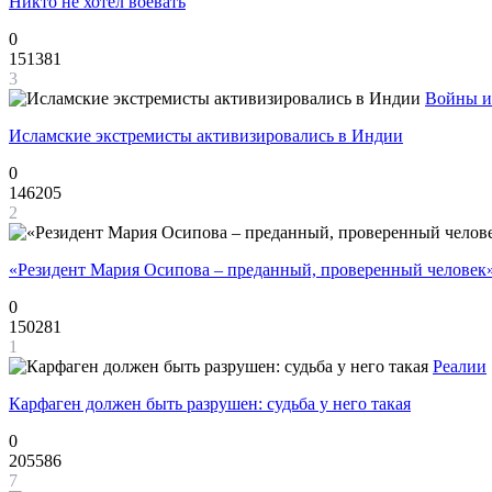
Никто не хотел воевать
0
151381
3
Войны и
Исламские экстремисты активизировались в Индии
0
146205
2
«Резидент Мария Осипова – преданный, проверенный человек
0
150281
1
Реалии
Карфаген должен быть разрушен: судьба у него такая
0
205586
7