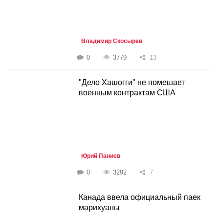
Владимир Скосырев
0
3779
13
"Дело Хашогги" не помешает
военным контрактам США
Юрий Паниев
0
3292
7
Канада ввела официальный паек
марихуаны