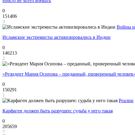
Никто не хотел воевать
0
151406
3
Войны и
Исламские экстремисты активизировались в Индии
0
146213
2
«Резидент Мария Осипова – преданный, проверенный человек
0
150291
1
Реалии
Карфаген должен быть разрушен: судьба у него такая
0
205659
7