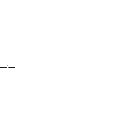
а недели