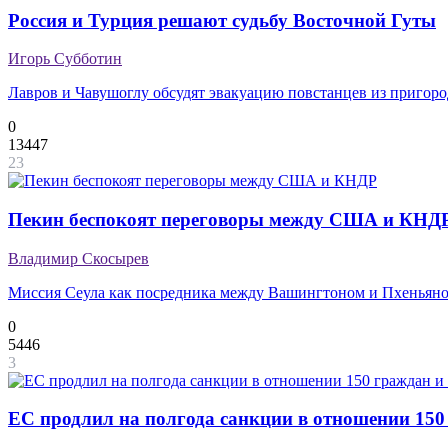
Россия и Турция решают судьбу Восточной Гуты
Игорь Субботин
Лавров и Чавушоглу обсудят эвакуацию повстанцев из пригоро
0
13447
23
Пекин беспокоят переговоры между США и КНД
Владимир Скосырев
Миссия Сеула как посредника между Вашингтоном и Пхеньяно
0
5446
3
ЕС продлил на полгода санкции в отношении 150