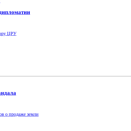
 дипломатии
ору ЦРУ
андала
ов о продаже земли