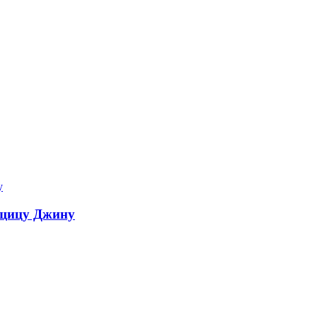
мщицу Джину