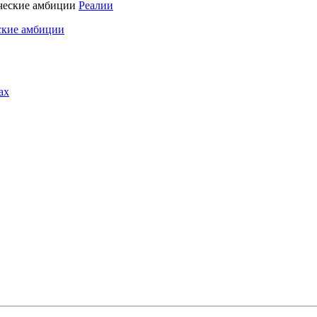
Реалии
ские амбиции
ах