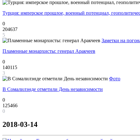
Турция: имперское прошлое, военный потенциал, геополитиче
0
204637
5
Заметки на погон
Пламенные монархисты: генерал Аракчеев
0
140115
3
Фото
В Сомалилэнде отметили День независимости
0
125466
0
2018-03-14