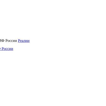
Реалии
 России