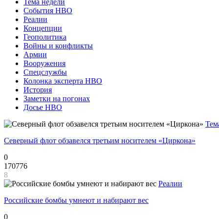
Тема недели
События НВО
Реалии
Концепции
Геополитика
Войны и конфликты
Армии
Вооружения
Спецслужбы
Колонка эксперта НВО
История
Заметки на погонах
Досье НВО
Тем
Северный флот обзавелся третьим носителем «Циркона»
0
170776
8
Реалии
Российские бомбы умнеют и набирают вес
0