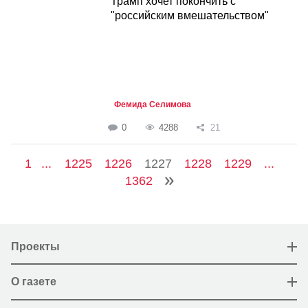
Трамп хочет покончить с
"российским вмешательством"
Фемида Селимова
0
4288
21
1
...
1225
1226
1227
1228
1229
...
1362
Проекты
О газете