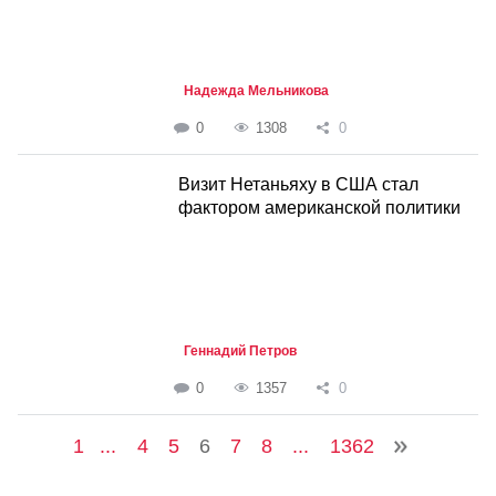
Надежда Мельникова
0
1308
0
Визит Нетаньяху в США стал
фактором американской политики
Геннадий Петров
0
1357
0
1
...
4
5
6
7
8
...
1362