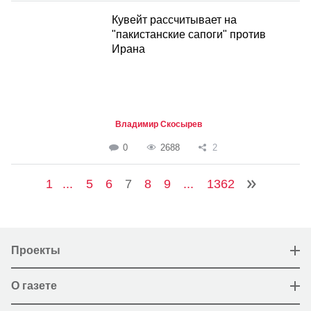
Кувейт рассчитывает на
"пакистанские сапоги" против
Ирана
Владимир Скосырев
0
2688
2
1
...
5
6
7
8
9
...
1362
Проекты
О газете