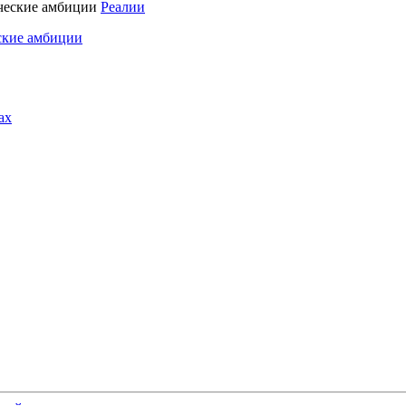
Реалии
ские амбиции
ах