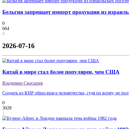
Бельгия запрещает импорт продукции из израиль
0
664
0
2026-07-16
Китай в мире стал более популярен, чем США
Владимир Скосырев
Создать из КНР образ врага человечества, судя по всему, не пол
0
3028
1