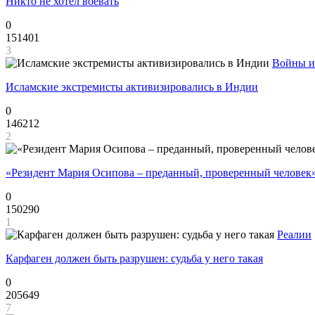
Никто не хотел воевать
0
151401
3
Войны и
Исламские экстремисты активизировались в Индии
0
146212
2
«Резидент Мария Осипова – преданный, проверенный человек
0
150290
1
Реалии
Карфаген должен быть разрушен: судьба у него такая
0
205649
7