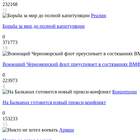
232168
11
Реалии
Борьба за мир до полной капитуляции
0
371773
18
Воюющий Черноморский флот преуспевает в состязаниях ВМФ
0
223973
4
Концепции
На Балканах готовится новый прокси-конфликт
0
153233
15
Армии