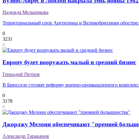
Буэнос-Айрес и Лондон накрыла тень войны 1982
Надежда Мельникова
Территориальный спор Аргентины и Великобритании обострилс
0
3231
0
Европу будет вооружать малый и средний бизнес
Геннадий Петров
В Брюсселе готовят реформу военно-промышленного комплекс
0
3178
0
Джорджу Мелони обеспечивают "премией больш
Александр Тараканов