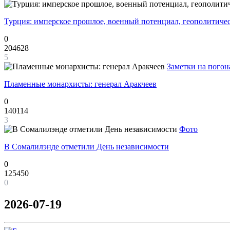
Турция: имперское прошлое, военный потенциал, геополитиче
0
204628
5
Заметки на погон
Пламенные монархисты: генерал Аракчеев
0
140114
3
Фото
В Сомалилэнде отметили День независимости
0
125450
0
2026-07-19