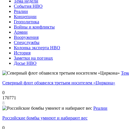
Тема недели
События НВО
Реалии
Концепции
Геополитика
Войны и конфликты
Армии
Вооружения
Спецслужбы
Колонка эксперта НВО
История
Заметки на погонах
Досье НВО
Тем
Северный флот обзавелся третьим носителем «Циркона»
0
170771
8
Реалии
Российские бомбы умнеют и набирают вес
0