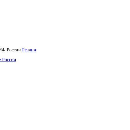
Реалии
 России