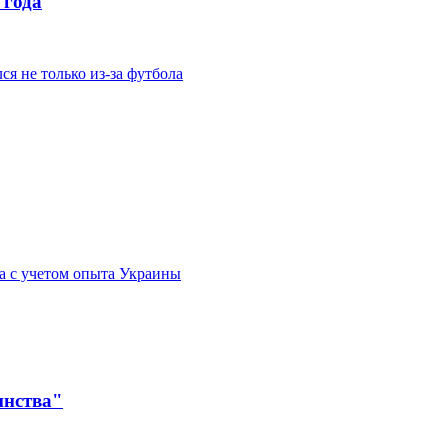
 года
я не только из-за футбола
а с учетом опыта Украины
инства"