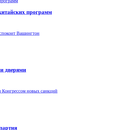
китайских программ
еспокоит Вашингтон
ми дверями
ки Конгрессом новых санкций
партия