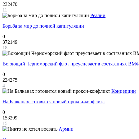
232470
11
Реалии
Борьба за мир до полной капитуляции
0
372149
18
Воюющий Черноморский флот преуспевает в состязаниях ВМФ
0
224275
4
Концепции
На Балканах готовится новый прокси-конфликт
0
153299
15
Армии