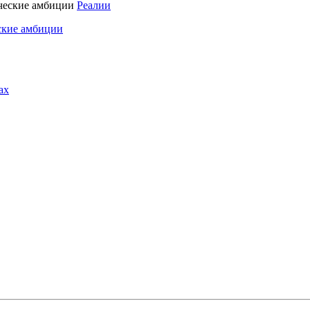
Реалии
ские амбиции
ах