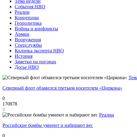
Тема недели
События НВО
Реалии
Концепции
Геополитика
Войны и конфликты
Армии
Вооружения
Спецслужбы
Колонка эксперта НВО
История
Заметки на погонах
Досье НВО
Тем
Северный флот обзавелся третьим носителем «Циркона»
0
170878
8
Реалии
Российские бомбы умнеют и набирают вес
0