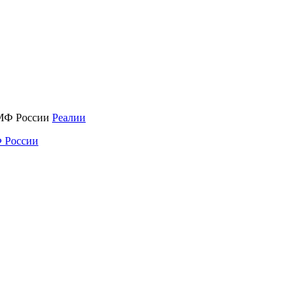
Реалии
 России