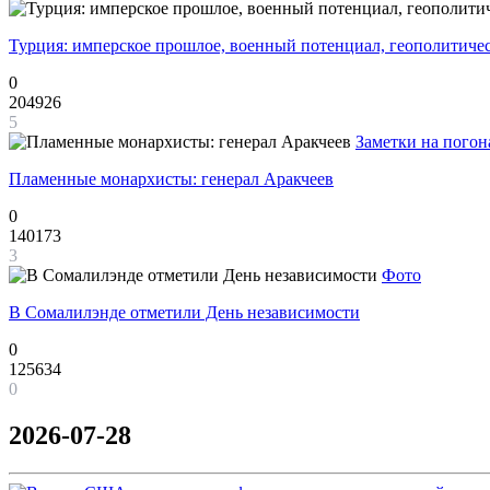
Турция: имперское прошлое, военный потенциал, геополитиче
0
204926
5
Заметки на погон
Пламенные монархисты: генерал Аракчеев
0
140173
3
Фото
В Сомалилэнде отметили День независимости
0
125634
0
2026-07-28