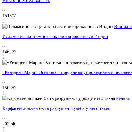
Никто не хотел воевать
0
151504
3
Войны и
Исламские экстремисты активизировались в Индии
0
146273
2
«Резидент Мария Осипова – преданный, проверенный человек
0
150353
1
Реалии
Карфаген должен быть разрушен: судьба у него такая
0
205946
7