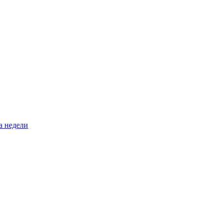
а недели