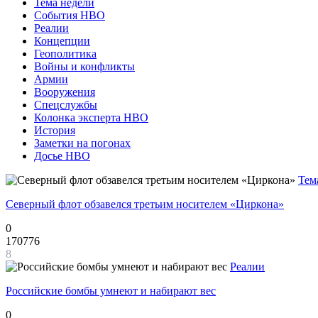
Тема недели
События НВО
Реалии
Концепции
Геополитика
Войны и конфликты
Армии
Вооружения
Спецслужбы
Колонка эксперта НВО
История
Заметки на погонах
Досье НВО
Тем
Северный флот обзавелся третьим носителем «Циркона»
0
170776
8
Реалии
Российские бомбы умнеют и набирают вес
0