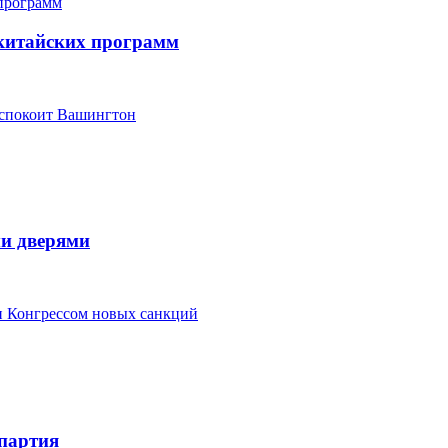
китайских программ
еспокоит Вашингтон
ми дверями
ки Конгрессом новых санкций
партия