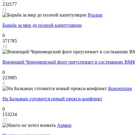
232177
11
Реалии
Борьба за мир до полной капитуляции
0
371785
18
Воюющий Черноморский флот преуспевает в состязаниях ВМФ
0
223985
4
Концепции
На Балканах готовится новый прокси-конфликт
0
153234
15
Армии