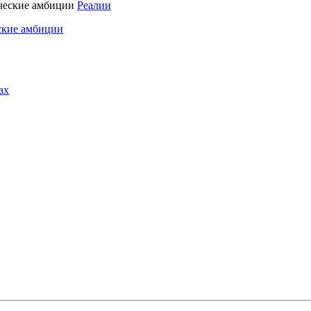
Реалии
ские амбиции
ах