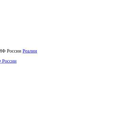
Реалии
 России