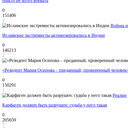
Никто не хотел воевать
0
151406
3
Войны и
Исламские экстремисты активизировались в Индии
0
146213
2
«Резидент Мария Осипова – преданный, проверенный человек
0
150291
1
Реалии
Карфаген должен быть разрушен: судьба у него такая
0
205659
7