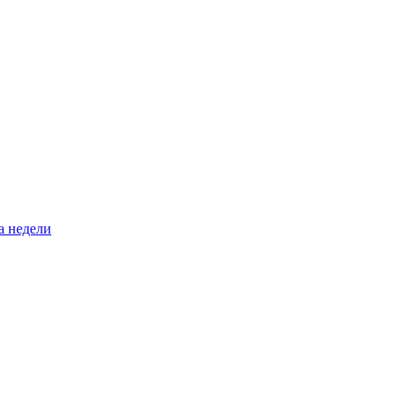
а недели