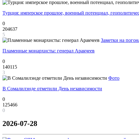
Турция: имперское прошлое, военный потенциал, геополитиче
0
204637
5
Заметки на погон
Пламенные монархисты: генерал Аракчеев
0
140115
3
Фото
В Сомалилэнде отметили День независимости
0
125466
0
2026-07-28