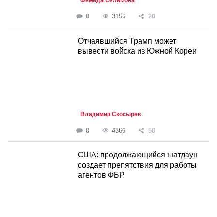
Фемида Селимова
0
3156
20
Отчаявшийся Трамп может
вывести войска из Южной Кореи
Владимир Скосырев
0
4366
60
США: продолжающийся шатдаун
создает препятствия для работы
агентов ФБР