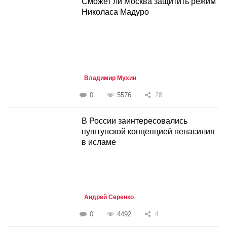
Сможет ли Москва защитить режим
Николаса Мадуро
Владимир Мухин
0
5576
28
В России заинтересовались
пуштунской концепцией ненасилия
в исламе
Андрей Серенко
0
4492
4