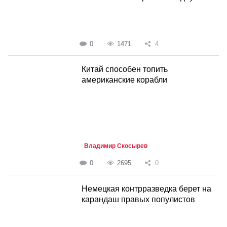
0
1471
4
Китай способен топить
американские корабли
Владимир Скосырев
0
2695
0
Немецкая контрразведка берет на
карандаш правых популистов