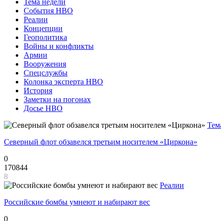
Тема недели
События НВО
Реалии
Концепции
Геополитика
Войны и конфликты
Армии
Вооружения
Спецслужбы
Колонка эксперта НВО
История
Заметки на погонах
Досье НВО
Тем
Северный флот обзавелся третьим носителем «Циркона»
0
170844
8
Реалии
Российские бомбы умнеют и набирают вес
0