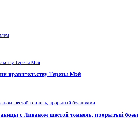
млем
рии правительству Терезы Мэй
аницы с Ливаном шестой тоннель, прорытый бое