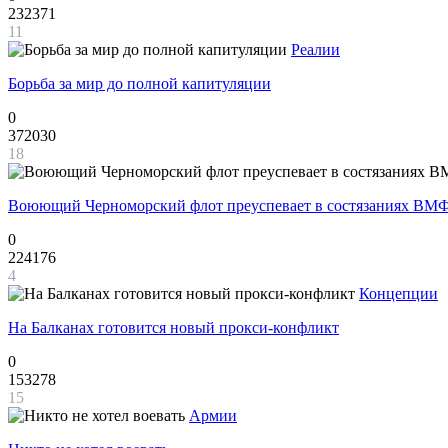
232371
11
Реалии
Борьба за мир до полной капитуляции
0
372030
18
Воюющий Черноморский флот преуспевает в состязаниях ВМФ
0
224176
4
Концепции
На Балканах готовится новый прокси-конфликт
0
153278
15
Армии