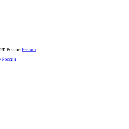
Реалии
 России