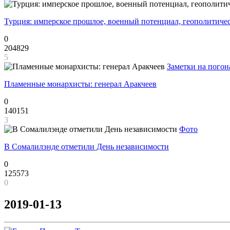
Турция: имперское прошлое, военный потенциал, геополитиче
0
204829
5
Заметки на погон
Пламенные монархисты: генерал Аракчеев
0
140151
3
Фото
В Сомалилэнде отметили День независимости
0
125573
0
2019-01-13