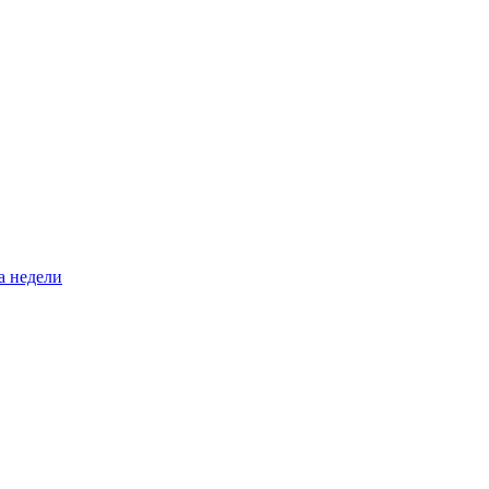
а недели