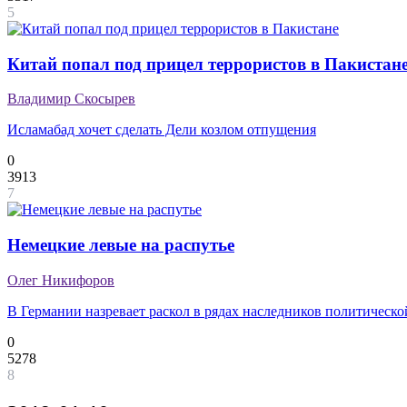
5
Китай попал под прицел террористов в Пакистан
Владимир Скосырев
Исламабад хочет сделать Дели козлом отпущения
0
3913
7
Немецкие левые на распутье
Олег Никифоров
В Германии назревает раскол в рядах наследников политическ
0
5278
8