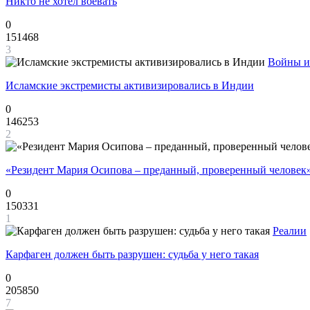
Никто не хотел воевать
0
151468
3
Войны и
Исламские экстремисты активизировались в Индии
0
146253
2
«Резидент Мария Осипова – преданный, проверенный человек
0
150331
1
Реалии
Карфаген должен быть разрушен: судьба у него такая
0
205850
7