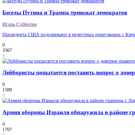
Беседы Путина и Трампа тревожат демократов
Игорь Субботин
Президента США подозревают в нечестных переговорах с Кре
0
3367
6
Лейбористы попытается поставить вопрос о дове
0
1589
0
Армия обороны Израиля обнаружила в районе гр
0
1707
0