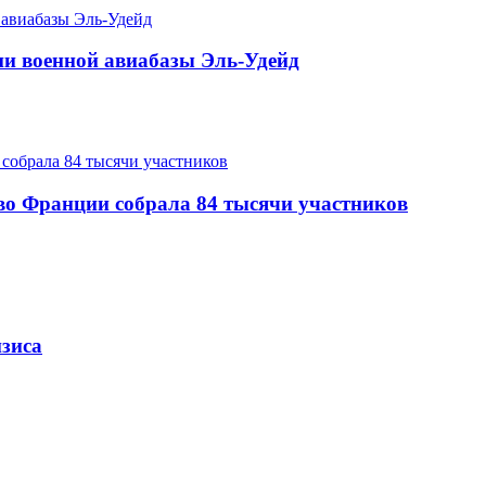
и военной авиабазы Эль-Удейд
во Франции собрала 84 тысячи участников
зиса