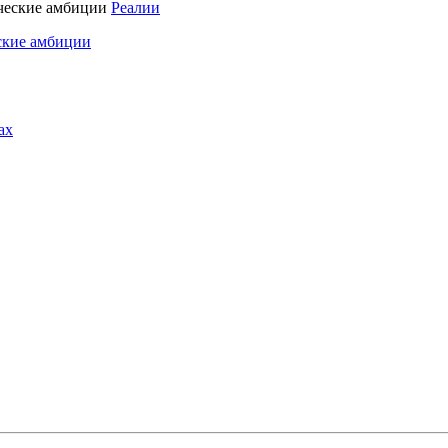
Реалии
ские амбиции
ах