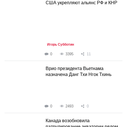
США укрепляют альянс РФ и КНР
Игорь Субботин
0
3395
11
Врио президента Вьетнама
назначена Данг Тхи Нгок Тхинь
0
2493
0
Канада возобновила
патрулирование акватории рядом