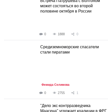
Встреча Патрушева с Болтоном
может состояться во второй
половине октября в России
0
1888
0
Средиземноморские спасатели
стали пиратами
Фемида Селимова
0
2755
1
"Дело экс-контрразведчика
Маасена" угрожает коалиции в ФРГ