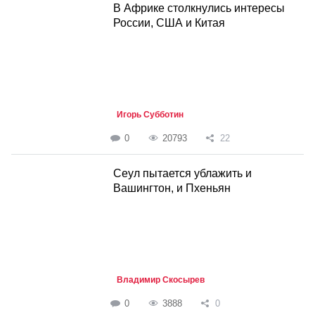
В Африке столкнулись интересы
России, США и Китая
Игорь Субботин
0
20793
22
Cеул пытается ублажить и
Вашингтон, и Пхеньян
Владимир Скосырев
0
3888
0