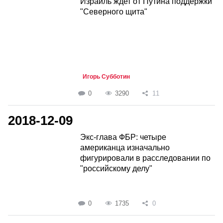
Израиль ждет от Путина поддержки
"Северного щита"
Игорь Субботин
0
3290
11
2018-12-09
Экс-глава ФБР: четыре
американца изначально
фигурировали в расследовании по
"российскому делу"
0
1735
0