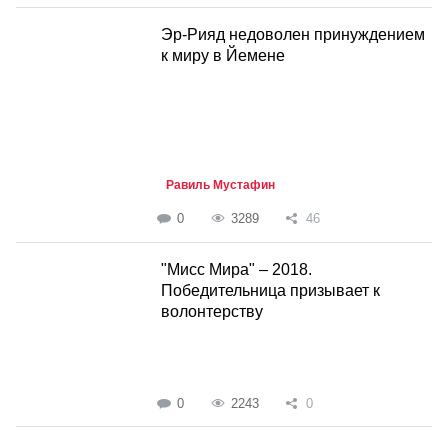
Эр-Рияд недоволен принуждением
к миру в Йемене
Равиль Мустафин
0
3289
46
"Мисс Мира" – 2018.
Победительница призывает к
волонтерству
0
2243
0