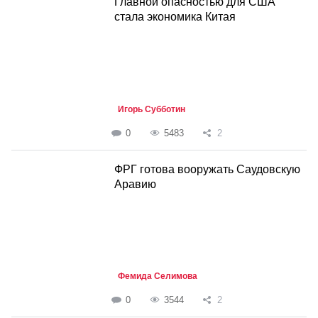
Главной опасностью для США
стала экономика Китая
Игорь Субботин
0
5483
2
ФРГ готова вооружать Саудовскую
Аравию
Фемида Селимова
0
3544
2