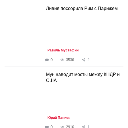
Ливия поссорила Рим с Парижем
Равиль Мустафин
0
3536
2
Мун наводит мосты между КНДР и
США
Юрий Паниев
0
2916
1