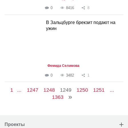
0
8416
8
В Зальцбурге брекзит подают на
ужин
Фемида Селимова
0
3482
1
1
...
1247
1248
1249
1250
1251
...
1363
Проекты