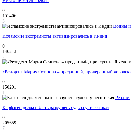
Никто не хотел воевать
0
151406
3
Войны и
Исламские экстремисты активизировались в Индии
0
146213
2
«Резидент Мария Осипова – преданный, проверенный человек
0
150291
1
Реалии
Карфаген должен быть разрушен: судьба у него такая
0
205659
7