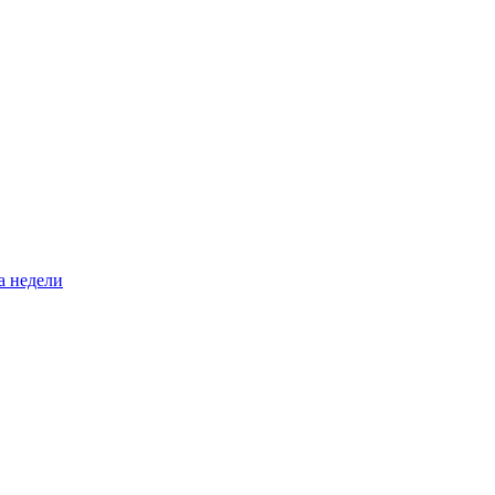
а недели