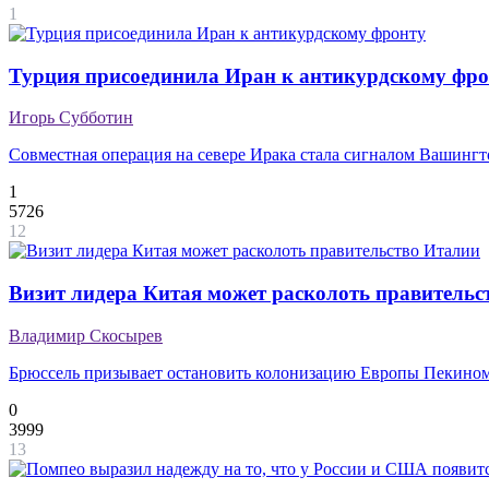
1
Турция присоединила Иран к антикурдскому фро
Игорь Субботин
Совместная операция на севере Ирака стала сигналом Вашинг
1
5726
12
Визит лидера Китая может расколоть правительс
Владимир Скосырев
Брюссель призывает остановить колонизацию Европы Пекино
0
3999
13