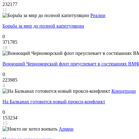
232177
11
Реалии
Борьба за мир до полной капитуляции
0
371785
18
Воюющий Черноморский флот преуспевает в состязаниях ВМФ
0
223985
4
Концепции
На Балканах готовится новый прокси-конфликт
0
153234
15
Армии