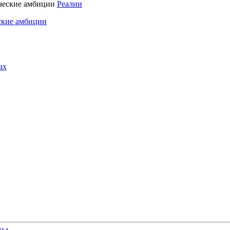
Реалии
ские амбиции
ах