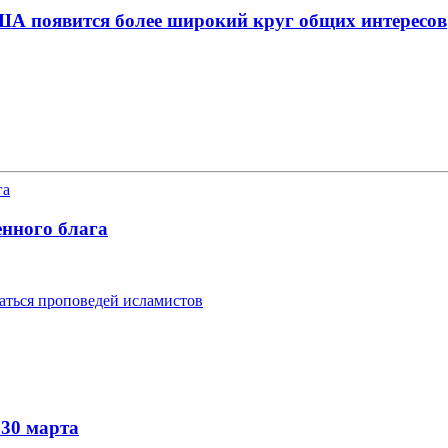
США появится более широкий круг общих интересов
енного блага
гаться проповедей исламистов
 30 марта