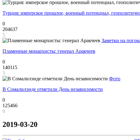
Турция: имперское прошлое, военный потенциал, геополитиче
0
204637
5
Заметки на погон
Пламенные монархисты: генерал Аракчеев
0
140115
3
Фото
В Сомалилэнде отметили День независимости
0
125466
0
2019-03-20