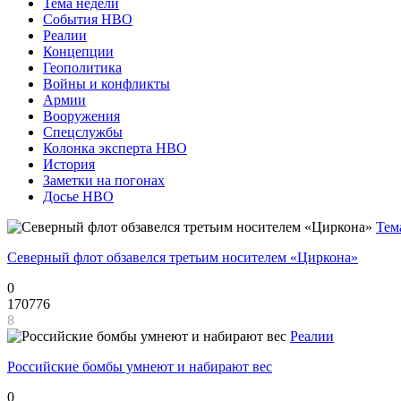
Тема недели
События НВО
Реалии
Концепции
Геополитика
Войны и конфликты
Армии
Вооружения
Спецслужбы
Колонка эксперта НВО
История
Заметки на погонах
Досье НВО
Тем
Северный флот обзавелся третьим носителем «Циркона»
0
170776
8
Реалии
Российские бомбы умнеют и набирают вес
0