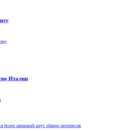
нту
тону
тво Италии
м