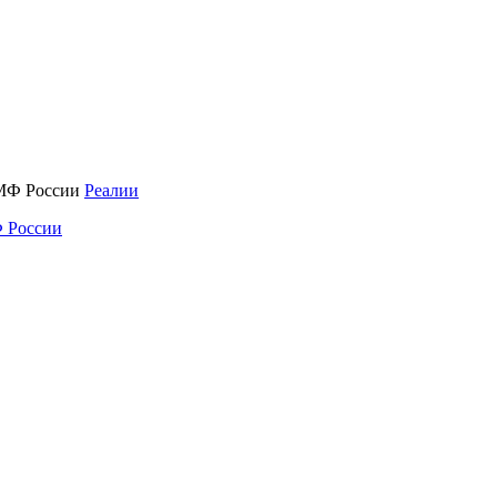
Реалии
 России