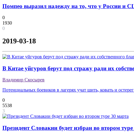
Помпео выразил надежду на то, что у России и 
0
1930
0
2019-03-18
В Китае уйгуров берут под стражу ради их собств
Владимир Скосырев
Потенциальных боевиков в лагерях учат шить, ковать и остере
0
5538
3
Президент Словакии будет избран во втором туре