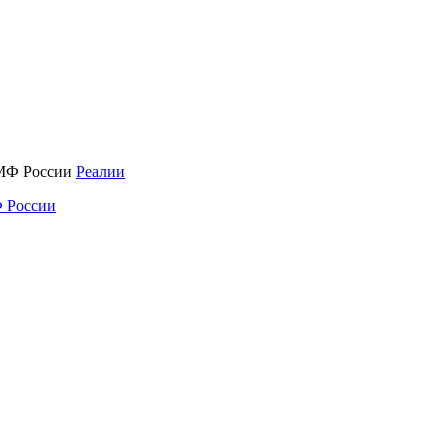
Реалии
 России