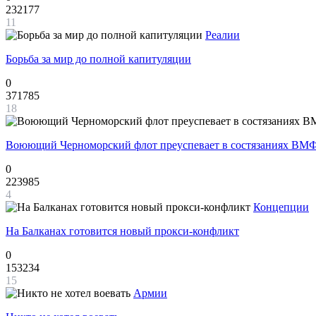
232177
11
Реалии
Борьба за мир до полной капитуляции
0
371785
18
Воюющий Черноморский флот преуспевает в состязаниях ВМФ
0
223985
4
Концепции
На Балканах готовится новый прокси-конфликт
0
153234
15
Армии