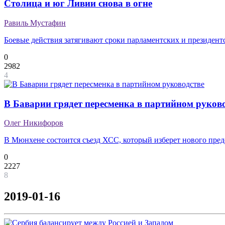
Столица и юг Ливии снова в огне
Равиль Мустафин
Боевые действия затягивают сроки парламентских и президент
0
2982
4
В Баварии грядет пересменка в партийном руков
Олег Никифоров
В Мюнхене состоится съезд ХСС, который изберет нового пред
0
2227
8
2019-01-16