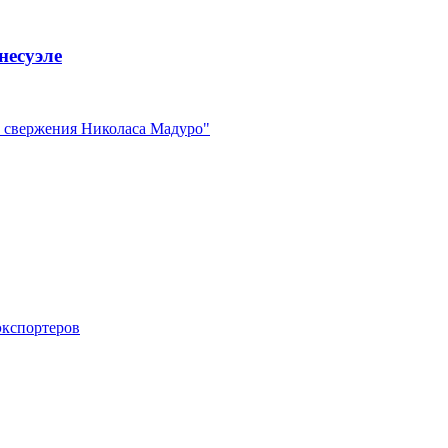
несуэле
е свержения Николаса Мадуро"
экспортеров