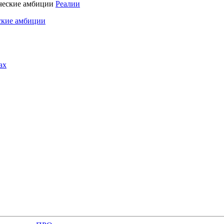
Реалии
ские амбиции
ах