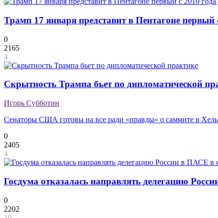
Трамп 17 января представит в Пентагоне первый 
0
2165
4
Скрытность Трампа бьет по дипломатической пр
Игорь Субботин
Сенаторы США готовы на все ради «правды» о саммите в Хел
0
2405
4
Госдума отказалась направлять делегацию России
0
2202
19