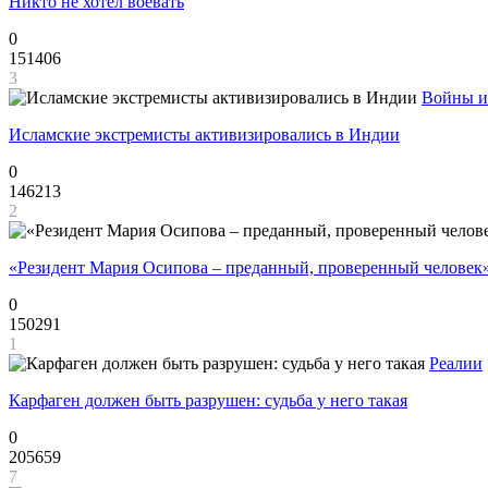
Никто не хотел воевать
0
151406
3
Войны и
Исламские экстремисты активизировались в Индии
0
146213
2
«Резидент Мария Осипова – преданный, проверенный человек
0
150291
1
Реалии
Карфаген должен быть разрушен: судьба у него такая
0
205659
7