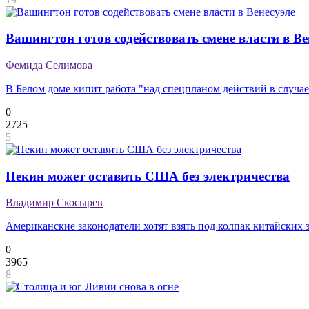
Вашингтон готов содействовать смене власти в Ве
Фемида Селимова
В Белом доме кипит работа "над спецпланом действий в случа
0
2725
5
Пекин может оставить США без электричества
Владимир Скосырев
Американские законодатели хотят взять под колпак китайских 
0
3965
8