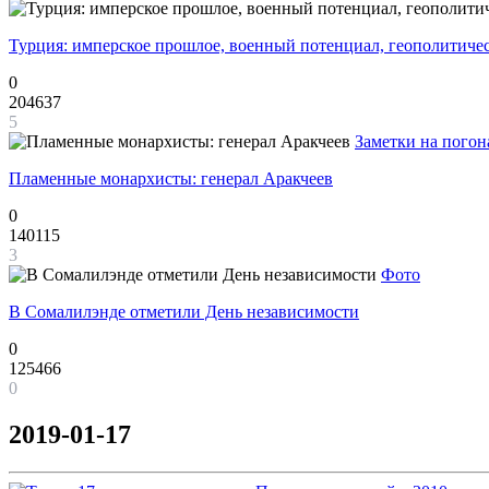
Турция: имперское прошлое, военный потенциал, геополитиче
0
204637
5
Заметки на погон
Пламенные монархисты: генерал Аракчеев
0
140115
3
Фото
В Сомалилэнде отметили День независимости
0
125466
0
2019-01-17