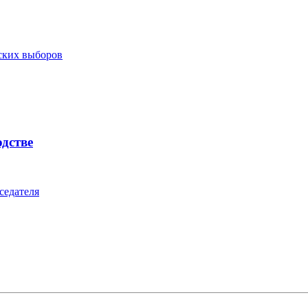
ских выборов
одстве
седателя