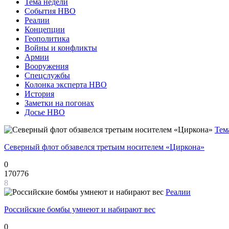
Тема недели
События НВО
Реалии
Концепции
Геополитика
Войны и конфликты
Армии
Вооружения
Спецслужбы
Колонка эксперта НВО
История
Заметки на погонах
Досье НВО
Тем
Северный флот обзавелся третьим носителем «Циркона»
0
170776
8
Реалии
Российские бомбы умнеют и набирают вес
0