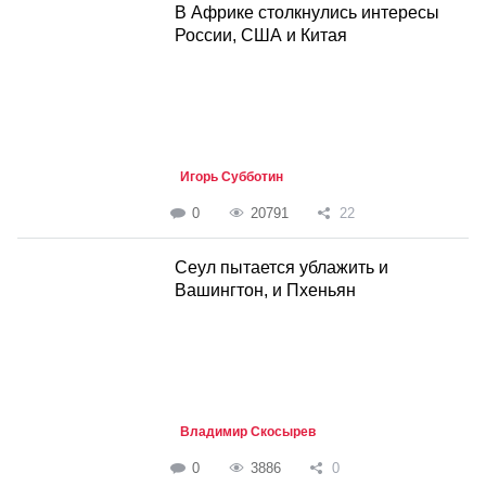
В Африке столкнулись интересы
России, США и Китая
Игорь Субботин
0
20791
22
Cеул пытается ублажить и
Вашингтон, и Пхеньян
Владимир Скосырев
0
3886
0