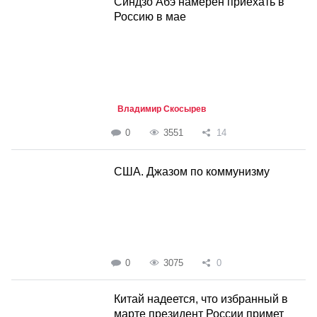
Синдзо Абэ намерен приехать в
Россию в мае
Владимир Скосырев
0
3551
14
США. Джазом по коммунизму
0
3075
0
Китай надеется, что избранный в
марте президент России примет