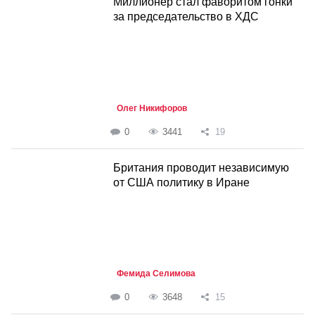
Миллионер стал фаворитом гонки
за председательство в ХДС
Олег Никифоров
0
3441
19
Британия проводит независимую
от США политику в Иране
Фемида Селимова
0
3648
15