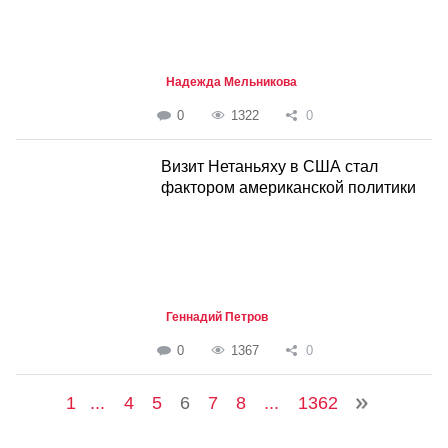
Надежда Мельникова
0
1322
0
Визит Нетаньяху в США стал
фактором американской политики
Геннадий Петров
0
1367
0
1
...
4
5
6
7
8
...
1362