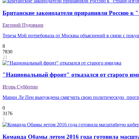
Британские законодатели приравняли Россию к "
Евгений Пудовкин
Тереза Мэй потребовала от Москвы объяснений в связи с пок
8
7830
21
"Национальный фронт" отказался от старого им
Игорь Субботин
Марин Ле Пен вынуждена смягчить свою политическую прог
0
3176
1
Команда Обамы летом 2016 года готовила масшт