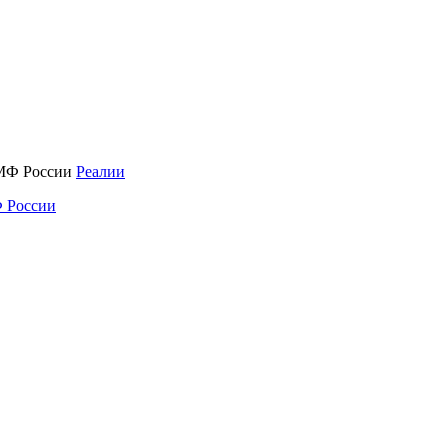
Реалии
 России