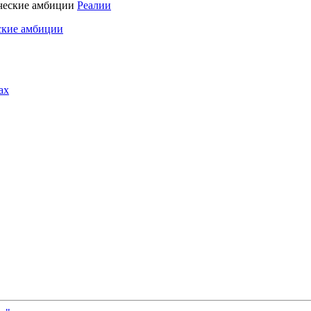
Реалии
ские амбиции
ах