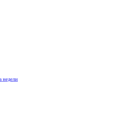
а недели