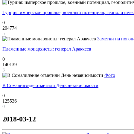
Турция: имперское прошлое, военный потенциал, геополитиче
0
204774
5
Заметки на погон
Пламенные монархисты: генерал Аракчеев
0
140139
3
Фото
В Сомалилэнде отметили День независимости
0
125536
0
2018-03-12