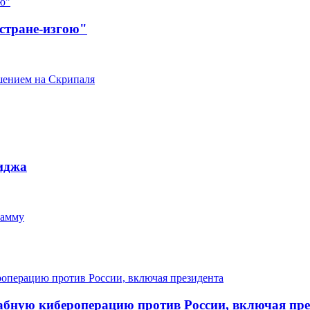
стране-изгою"
ушением на Скрипаля
иджа
рамму
абную кибероперацию против России, включая пре