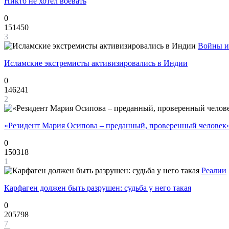
Никто не хотел воевать
0
151450
3
Войны и
Исламские экстремисты активизировались в Индии
0
146241
2
«Резидент Мария Осипова – преданный, проверенный человек
0
150318
1
Реалии
Карфаген должен быть разрушен: судьба у него такая
0
205798
7