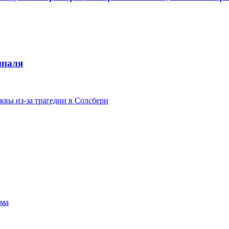
ипаля
вы из-за трагедии в Солсбери
зма