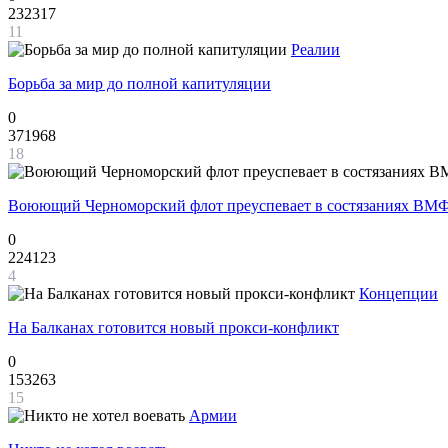
232317
11
Реалии
Борьба за мир до полной капитуляции
0
371968
18
Воюющий Черноморский флот преуспевает в состязаниях ВМФ
0
224123
4
Концепции
На Балканах готовится новый прокси-конфликт
0
153263
15
Армии