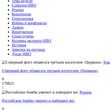
Тема недели
События НВО
Реалии
Концепции
Геополитика
Войны и конфликты
Армии
Вооружения
Спецслужбы
Колонка эксперта НВО
История
Заметки на погонах
Досье НВО
Тем
Северный флот обзавелся третьим носителем «Циркона»
0
170823
8
Реалии
Российские бомбы умнеют и набирают вес
0