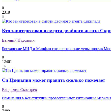
0
2318
0
Кто заинтересован в смерти двойного агента Скр
Евгений Пудовкин
Британские МИД и Минфин готовят жесткие меры против Моск
0
12461
16
Си Цзиньпин может править сколько пожелает
Владимир Скосырев
Изменения в Конституции провозглашают китаизацию маркси
0
7489