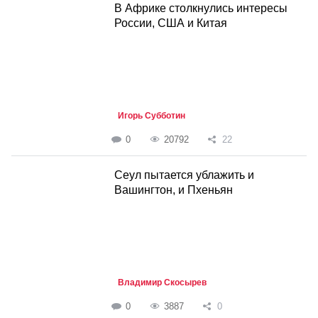
В Африке столкнулись интересы
России, США и Китая
Игорь Субботин
0
20792
22
Cеул пытается ублажить и
Вашингтон, и Пхеньян
Владимир Скосырев
0
3887
0