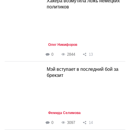
Хакера возмутила ложь немецких
политиков
Олег Никифоров
0
2844
13
Мэй вступает в последний бой за
брекзит
Фемида Селимова
0
3097
14