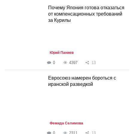
Почему Япония готова отказаться
от компенсационных требований
за Курилы
Юрий Паниев
0
4397
13
Евросоюз намерен бороться с
иранской разведкой
Фемида Селимова
0
2311
13