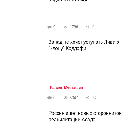
0
1788
0
Запад не хочет уступать Ливию
"клону" Каддафи
Равиль Мустафин
0
5047
24
Россия ищет новых сторонников
реабилитации Асада