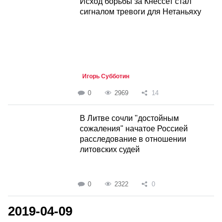
Исход борьбы за Кнессет стал
сигналом тревоги для Нетаньяху
Игорь Субботин
0
2969
14
В Литве сочли "достойным
сожаления" начатое Россией
расследование в отношении
литовских судей
0
2322
0
2019-04-09