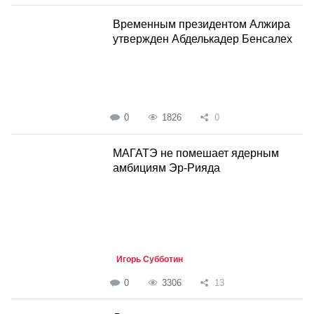
Временным президентом Алжира
утвержден Абделькадер Бенсалех
0
1826
0
МАГАТЭ не помешает ядерным
амбициям Эр-Рияда
Игорь Субботин
0
3306
13