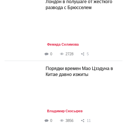
Лондон в полушаге от жесткого
развода с Брюсселем
Фемида Селимова
0
2728
5
Порядки времен Мао Цзэдуна в
Китае давно изжиты
Владимир Скосырев
0
3856
11