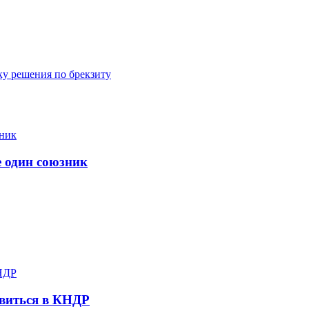
ку решения по брекзиту
е один союзник
виться в КНДР