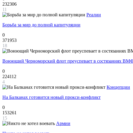
232306
11
Реалии
Борьба за мир до полной капитуляции
0
371953
18
Воюющий Черноморский флот преуспевает в состязаниях ВМФ
0
224112
4
Концепции
На Балканах готовится новый прокси-конфликт
0
153261
15
Армии