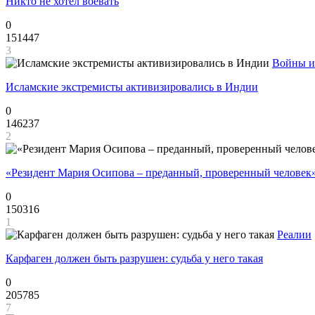
Никто не хотел воевать
0
151447
3
Войны и
Исламские экстремисты активизировались в Индии
0
146237
2
«Резидент Мария Осипова – преданный, проверенный человек
0
150316
1
Реалии
Карфаген должен быть разрушен: судьба у него такая
0
205785
7