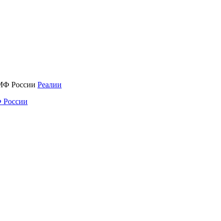
Реалии
 России