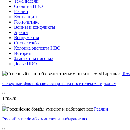
Тема недели
События НВО
Реалии
Концепции
Геополитика
Войны и конфликты
Армии
Вооружения
Спецслужбы
Колонка эксперта НВО
История
Заметки на погонах
Досье НВО
Тем
Северный флот обзавелся третьим носителем «Циркона»
0
170820
8
Реалии
Российские бомбы умнеют и набирают вес
0