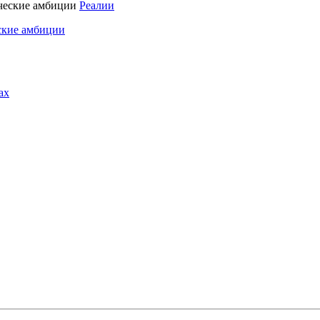
Реалии
ские амбиции
ах