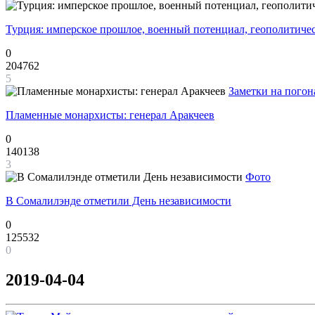
Турция: имперское прошлое, военный потенциал, геополитиче
0
204762
5
Заметки на погон
Пламенные монархисты: генерал Аракчеев
0
140138
3
Фото
В Сомалилэнде отметили День независимости
0
125532
0
2019-04-04