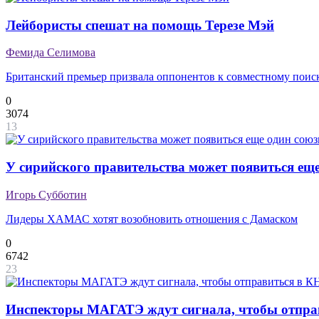
Лейбористы спешат на помощь Терезе Мэй
Фемида Селимова
Британский премьер призвала оппонентов к совместному поис
0
3074
13
У сирийского правительства может появиться ещ
Игорь Субботин
Лидеры ХАМАС хотят возобновить отношения с Дамаском
0
6742
23
Инспекторы МАГАТЭ ждут сигнала, чтобы отпра