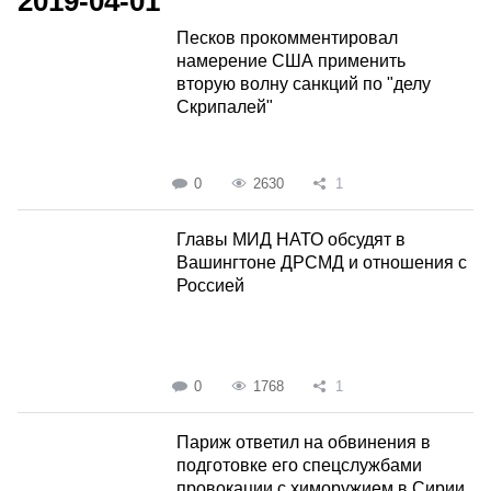
2019-04-01
Песков прокомментировал
намерение США применить
вторую волну санкций по "делу
Скрипалей"
0
2630
1
Главы МИД НАТО обсудят в
Вашингтоне ДРСМД и отношения с
Россией
0
1768
1
Париж ответил на обвинения в
подготовке его спецслужбами
провокации с химоружием в Сирии