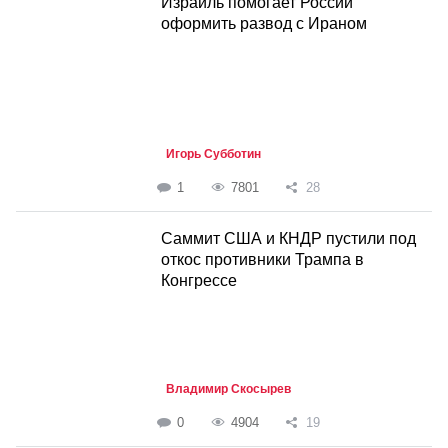
Израиль помогает России
оформить развод с Ираном
Игорь Субботин
1
7801
28
Саммит США и КНДР пустили под
откос противники Трампа в
Конгрессе
Владимир Скосырев
0
4904
19