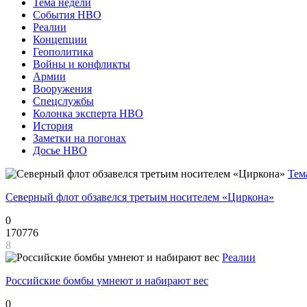
Тема недели
События НВО
Реалии
Концепции
Геополитика
Войны и конфликты
Армии
Вооружения
Спецслужбы
Колонка эксперта НВО
История
Заметки на погонах
Досье НВО
Тем
Северный флот обзавелся третьим носителем «Циркона»
0
170776
8
Реалии
Российские бомбы умнеют и набирают вес
0