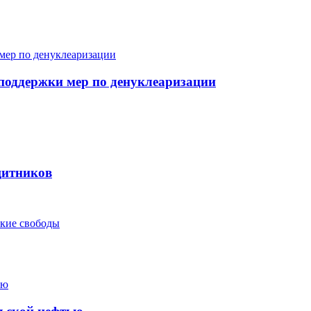
поддержки мер по денуклеаризации
щитников
ские свободы