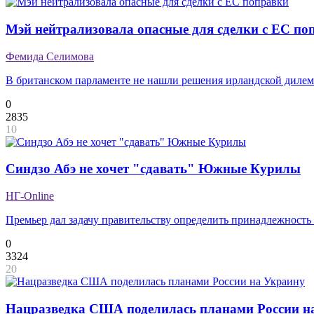
Мэй нейтрализовала опасные для сделки с ЕС по
Фемида Селимова
В британском парламенте не нашли решения ирландской диле
0
2835
10
Синдзо Абэ не хочет "сдавать" Южные Курилы
НГ-Online
Премьер дал задачу правительству определить принадлежность
0
3324
20
Нацразведка США поделилась планами России н