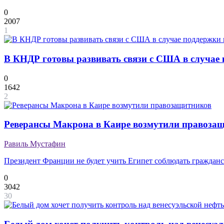
0
2007
1
В КНДР готовы развивать связи с США в случае 
0
1642
2
Реверансы Макрона в Каире возмутили правоза
Равиль Мустафин
Президент Франции не будет учить Египет соблюдать граждан
0
3042
30