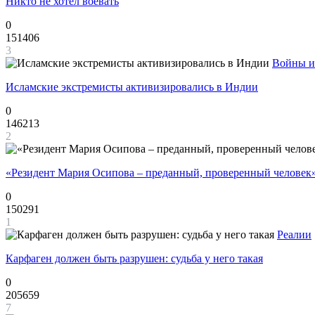
Никто не хотел воевать
0
151406
3
Войны и
Исламские экстремисты активизировались в Индии
0
146213
2
«Резидент Мария Осипова – преданный, проверенный человек
0
150291
1
Реалии
Карфаген должен быть разрушен: судьба у него такая
0
205659
7