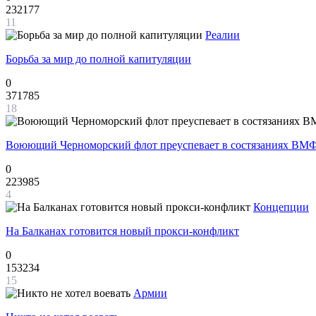
232177
11
Реалии
Борьба за мир до полной капитуляции
0
371785
18
Воюющий Черноморский флот преуспевает в состязаниях ВМФ
0
223985
4
Концепции
На Балканах готовится новый прокси-конфликт
0
153234
15
Армии