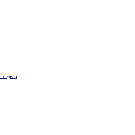
а недели