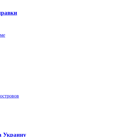
правки
мме
 островов
а Украину