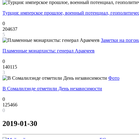
Турция: имперское прошлое, военный потенциал, геополитиче
0
204637
5
Заметки на погон
Пламенные монархисты: генерал Аракчеев
0
140115
3
Фото
В Сомалилэнде отметили День независимости
0
125466
0
2019-01-30