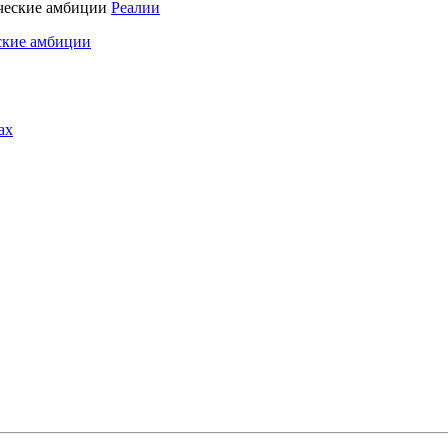
Реалии
ские амбиции
ах