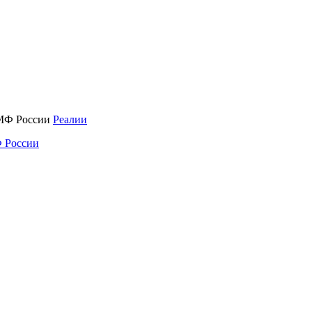
Реалии
 России