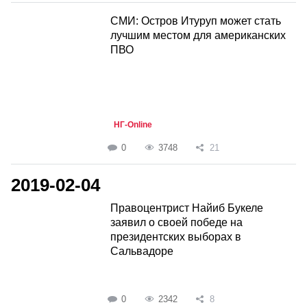
СМИ: Остров Итуруп может стать
лучшим местом для американских
ПВО
НГ-Online
0
3748
21
2019-02-04
Правоцентрист Найиб Букеле
заявил о своей победе на
президентских выборах в
Сальвадоре
0
2342
8