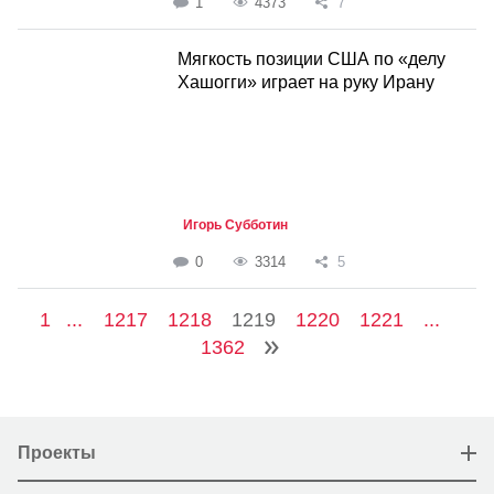
1
4373
7
Мягкость позиции США по «делу
Хашогги» играет на руку Ирану
Игорь Субботин
0
3314
5
1
...
1217
1218
1219
1220
1221
...
1362
Проекты