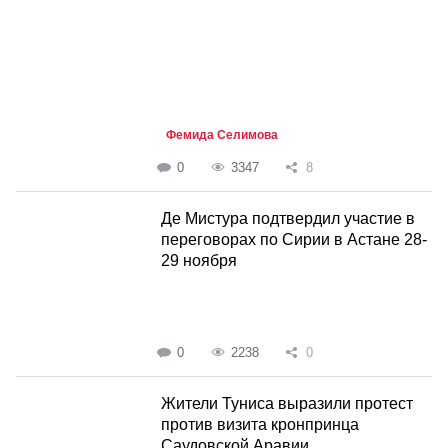
Фемида Селимова
0
3347
8
Де Мистура подтвердил участие в
переговорах по Сирии в Астане 28-
29 ноября
0
2238
0
Жители Туниса выразили протест
против визита кронпринца
Саудовской Аравии