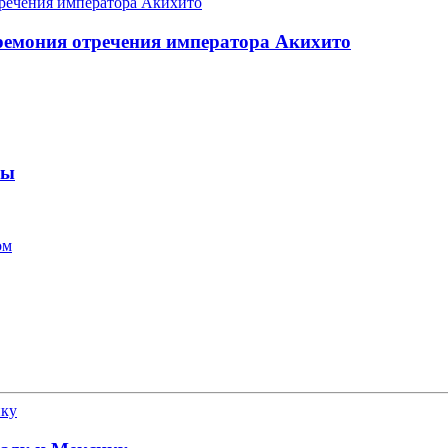
еремония отречения императора Акихито
ны
ом