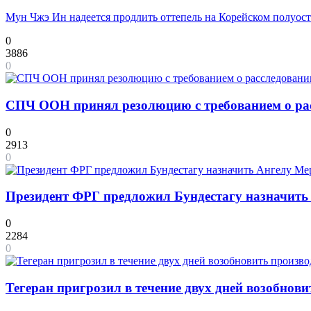
Мун Чжэ Ин надеется продлить оттепель на Корейском полуос
0
3886
0
СПЧ ООН принял резолюцию с требованием о рас
0
2913
0
Президент ФРГ предложил Бундестагу назначит
0
2284
0
Тегеран пригрозил в течение двух дней возобнов