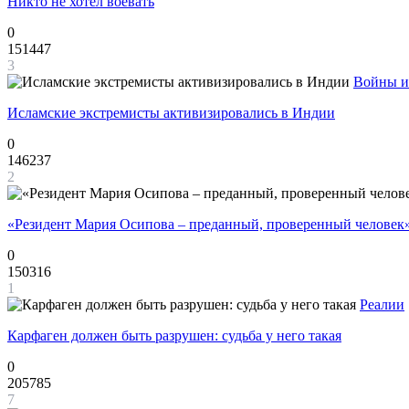
Никто не хотел воевать
0
151447
3
Войны и
Исламские экстремисты активизировались в Индии
0
146237
2
«Резидент Мария Осипова – преданный, проверенный человек
0
150316
1
Реалии
Карфаген должен быть разрушен: судьба у него такая
0
205785
7