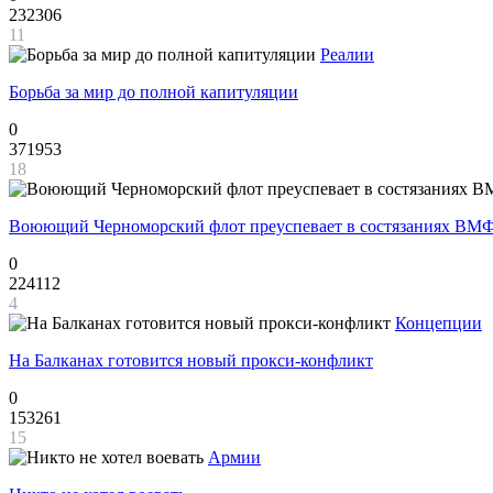
232306
11
Реалии
Борьба за мир до полной капитуляции
0
371953
18
Воюющий Черноморский флот преуспевает в состязаниях ВМФ
0
224112
4
Концепции
На Балканах готовится новый прокси-конфликт
0
153261
15
Армии