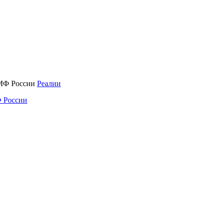
Реалии
 России