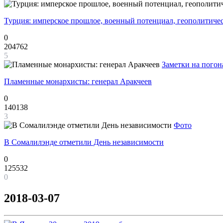
Турция: имперское прошлое, военный потенциал, геополитиче
0
204762
5
Заметки на погон
Пламенные монархисты: генерал Аракчеев
0
140138
3
Фото
В Сомалилэнде отметили День независимости
0
125532
0
2018-03-07