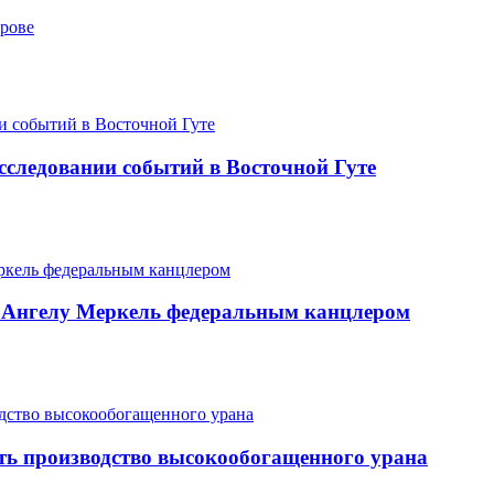
трове
следовании событий в Восточной Гуте
ь Ангелу Меркель федеральным канцлером
ить производство высокообогащенного урана