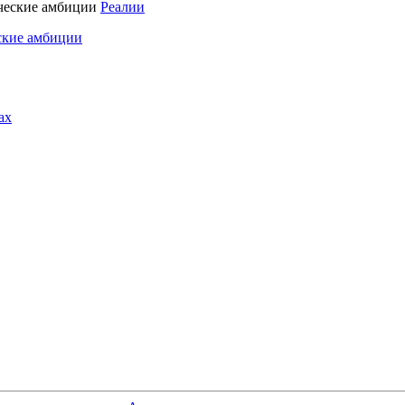
Реалии
ские амбиции
ах