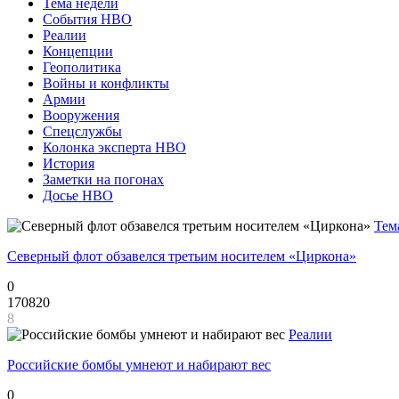
Тема недели
События НВО
Реалии
Концепции
Геополитика
Войны и конфликты
Армии
Вооружения
Спецслужбы
Колонка эксперта НВО
История
Заметки на погонах
Досье НВО
Тем
Северный флот обзавелся третьим носителем «Циркона»
0
170820
8
Реалии
Российские бомбы умнеют и набирают вес
0