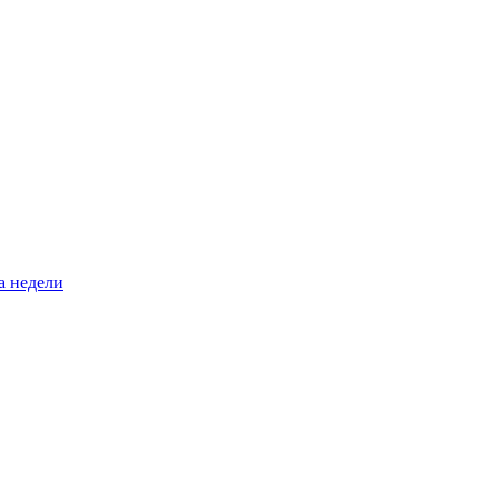
а недели