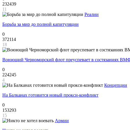
232439
11
Реалии
Борьба за мир до полной капитуляции
0
372114
18
Воюющий Черноморский флот преуспевает в состязаниях ВМФ
0
224245
4
Концепции
На Балканах готовится новый прокси-конфликт
0
153293
15
Армии