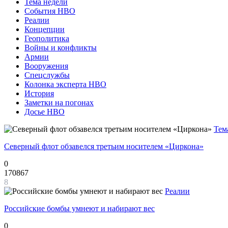
Тема недели
События НВО
Реалии
Концепции
Геополитика
Войны и конфликты
Армии
Вооружения
Спецслужбы
Колонка эксперта НВО
История
Заметки на погонах
Досье НВО
Тем
Северный флот обзавелся третьим носителем «Циркона»
0
170867
8
Реалии
Российские бомбы умнеют и набирают вес
0