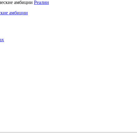
Реалии
ские амбиции
ах