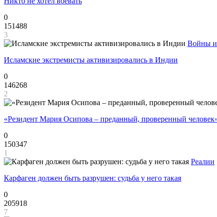
Никто не хотел воевать
0
151488
3
Войны и
Исламские экстремисты активизировались в Индии
0
146268
2
«Резидент Мария Осипова – преданный, проверенный человек
0
150347
1
Реалии
Карфаген должен быть разрушен: судьба у него такая
0
205918
7