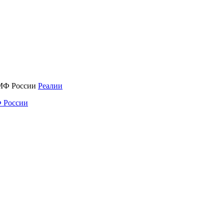
Реалии
 России