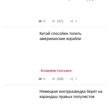
0
1471
4
Китай способен топить
американские корабли
Владимир Скосырев
0
2695
0
Немецкая контрразведка берет на
карандаш правых популистов