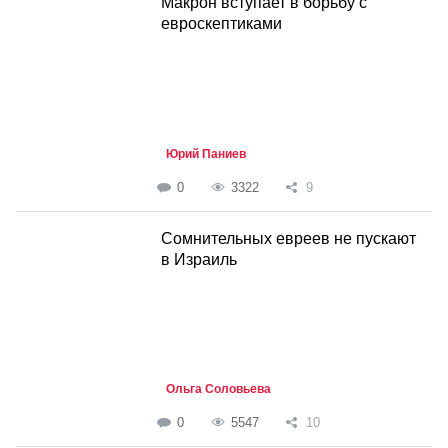
Макрон вступает в борьбу с
евроскептиками
Юрий Паниев
0
3322
9
Сомнительных евреев не пускают
в Израиль
Ольга Соловьева
0
5547
10