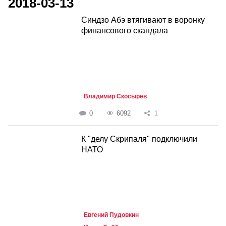
2018-03-13
Синдзо Абэ втягивают в воронку
финансового скандала
Владимир Скосырев
0
6092
1
К "делу Скрипаля" подключили
НАТО
Евгений Пудовкин