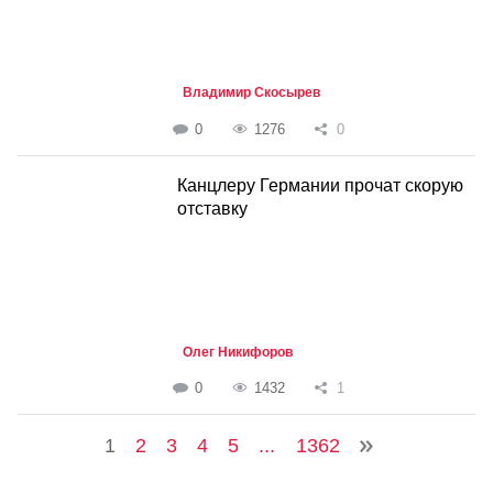
Владимир Скосырев
0
1276
0
Канцлеру Германии прочат скорую
отставку
Олег Никифоров
0
1432
1
1
2
3
4
5
...
1362