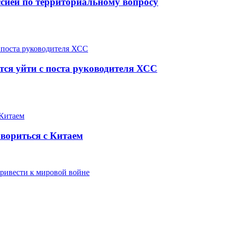
ссией по территориальному вопросу
ется уйти с поста руководителя ХСС
овориться с Китаем
привести к мировой войне