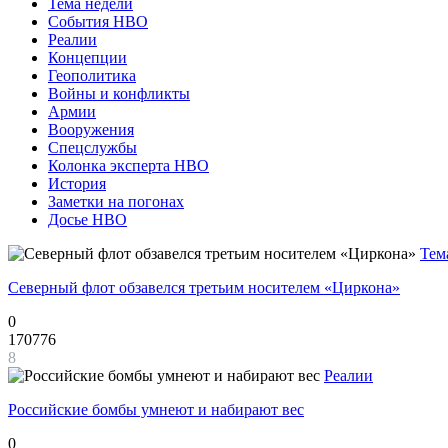
Тема недели
События НВО
Реалии
Концепции
Геополитика
Войны и конфликты
Армии
Вооружения
Спецслужбы
Колонка эксперта НВО
История
Заметки на погонах
Досье НВО
Тем
Северный флот обзавелся третьим носителем «Циркона»
0
170776
8
Реалии
Российские бомбы умнеют и набирают вес
0