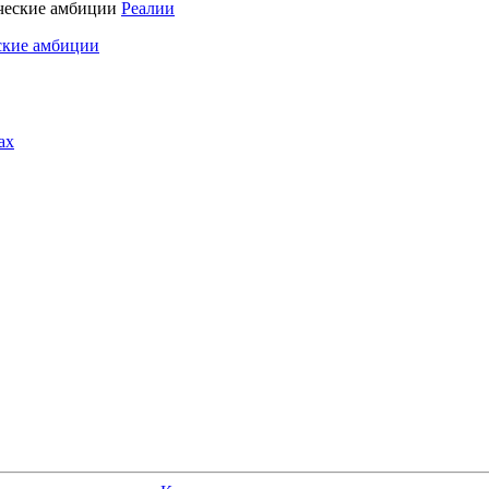
Реалии
ские амбиции
ах