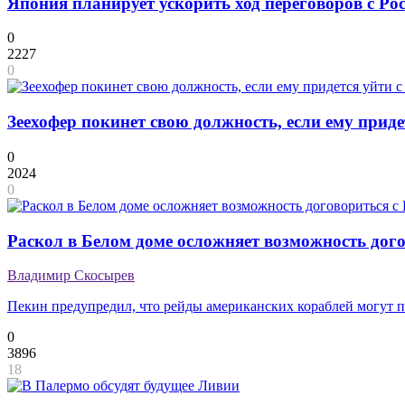
Япония планирует ускорить ход переговоров с Ро
0
2227
0
Зеехофер покинет свою должность, если ему прид
0
2024
0
Раскол в Белом доме осложняет возможность дог
Владимир Скосырев
Пекин предупредил, что рейды американских кораблей могут 
0
3896
18