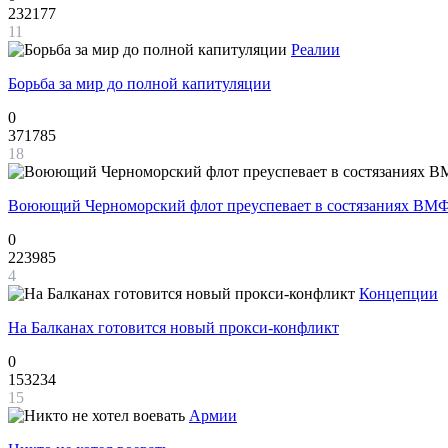
232177
11
Реалии
Борьба за мир до полной капитуляции
0
371785
18
Воюющий Черноморский флот преуспевает в состязаниях ВМФ
0
223985
4
Концепции
На Балканах готовится новый прокси-конфликт
0
153234
15
Армии