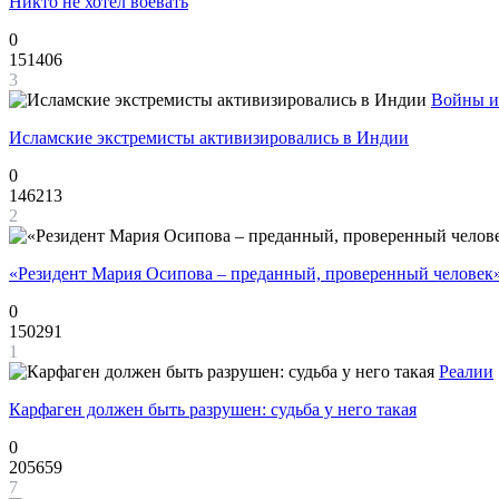
Никто не хотел воевать
0
151406
3
Войны и
Исламские экстремисты активизировались в Индии
0
146213
2
«Резидент Мария Осипова – преданный, проверенный человек
0
150291
1
Реалии
Карфаген должен быть разрушен: судьба у него такая
0
205659
7