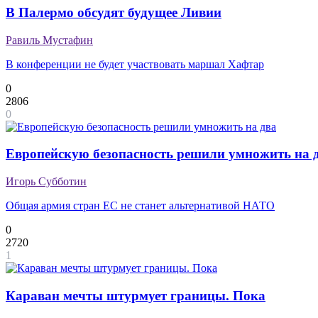
В Палермо обсудят будущее Ливии
Равиль Мустафин
В конференции не будет участвовать маршал Хафтар
0
2806
0
Европейскую безопасность решили умножить на 
Игорь Субботин
Общая армия стран ЕС не станет альтернативой НАТО
0
2720
1
Караван мечты штурмует границы. Пока