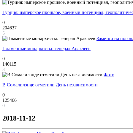
Турция: имперское прошлое, военный потенциал, геополитиче
0
204637
5
Заметки на погон
Пламенные монархисты: генерал Аракчеев
0
140115
3
Фото
В Сомалилэнде отметили День независимости
0
125466
0
2018-11-12