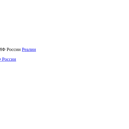
Реалии
 России