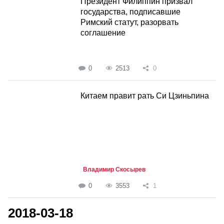
Президент Филиппин призвал
государства, подписавшие
Римский статут, разорвать
соглашение
0
2513
0
Китаем правит рать Си Цзиньпина
Владимир Скосырев
0
3553
1
2018-03-18