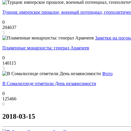
Турция: имперское прошлое, военный потенциал, геополитиче
0
204637
5
Заметки на погон
Пламенные монархисты: генерал Аракчеев
0
140115
3
Фото
В Сомалилэнде отметили День независимости
0
125466
0
2018-03-15