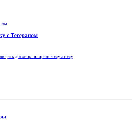
ку с Тегераном
людать договор по иранскому атому
квы