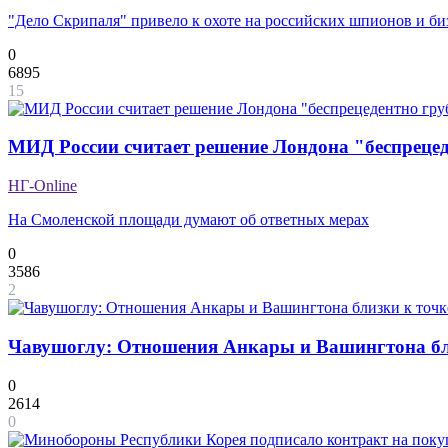
"Дело Скрипаля" привело к охоте на российских шпионов и б
0
6895
15
МИД России считает решение Лондона "беспреце
НГ-Online
На Смоленской площади думают об ответных мерах
0
3586
2
Чавушоглу: Отношения Анкары и Вашингтона бл
0
2614
0