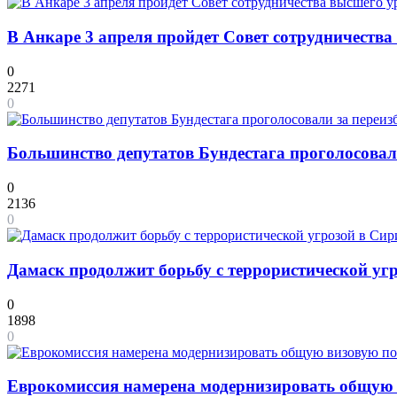
В Анкаре 3 апреля пройдет Совет сотрудничества
0
2271
0
Большинство депутатов Бундестага проголосовал
0
2136
0
Дамаск продолжит борьбу с террористической уг
0
1898
0
Еврокомиссия намерена модернизировать общую