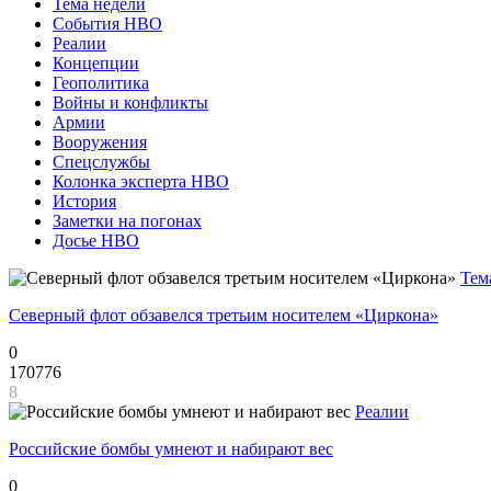
Тема недели
События НВО
Реалии
Концепции
Геополитика
Войны и конфликты
Армии
Вооружения
Спецслужбы
Колонка эксперта НВО
История
Заметки на погонах
Досье НВО
Тем
Северный флот обзавелся третьим носителем «Циркона»
0
170776
8
Реалии
Российские бомбы умнеют и набирают вес
0