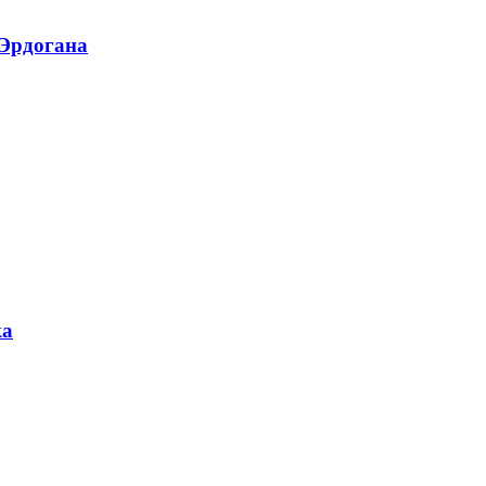
 Эрдогана
ка