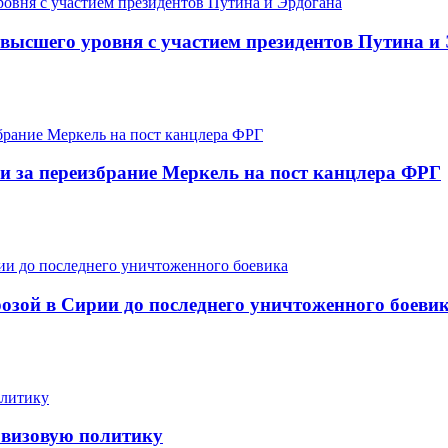
 высшего уровня с участием президентов Путина и
и за переизбрание Меркель на пост канцлера ФРГ
розой в Сирии до последнего уничтоженного боеви
 визовую политику