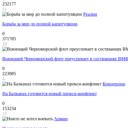
232177
11
Реалии
Борьба за мир до полной капитуляции
0
371785
18
Воюющий Черноморский флот преуспевает в состязаниях ВМФ
0
223985
4
Концепции
На Балканах готовится новый прокси-конфликт
0
153234
15
Армии