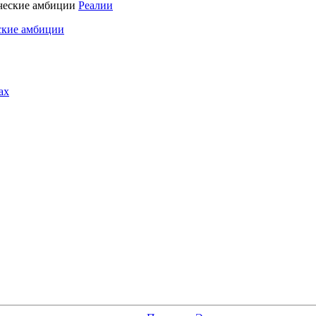
Реалии
ские амбиции
ах