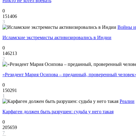
Никто не хотел воевать
0
151406
3
Войны и
Исламские экстремисты активизировались в Индии
0
146213
2
«Резидент Мария Осипова – преданный, проверенный человек
0
150291
1
Реалии
Карфаген должен быть разрушен: судьба у него такая
0
205659
7