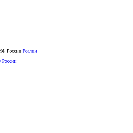
Реалии
 России