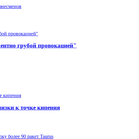
изнесменов
дентно грубой провокацией"
изки к точке кипения