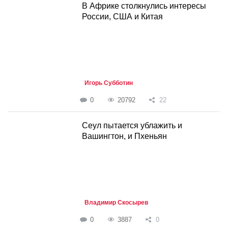
В Африке столкнулись интересы
России, США и Китая
Игорь Субботин
0
20792
22
Cеул пытается ублажить и
Вашингтон, и Пхеньян
Владимир Скосырев
0
3887
0