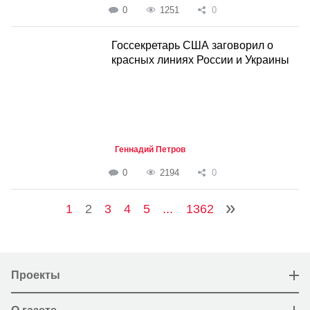
0
1251
0
Госсекретарь США заговорил о
красных линиях России и Украины
Геннадий Петров
0
2194
0
1
2
3
4
5
...
1362
Проекты