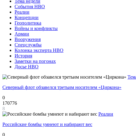
Тема недели
События НВО
Реалии
Концепции
Геополитика
Войны и конфликты
Армии
Вооружения
Спецслужбы
Колонка эксперта НВО
История
Заметки на погонах
Досье НВО
Тем
Северный флот обзавелся третьим носителем «Циркона»
0
170776
8
Реалии
Российские бомбы умнеют и набирают вес
0