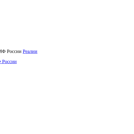
Реалии
 России