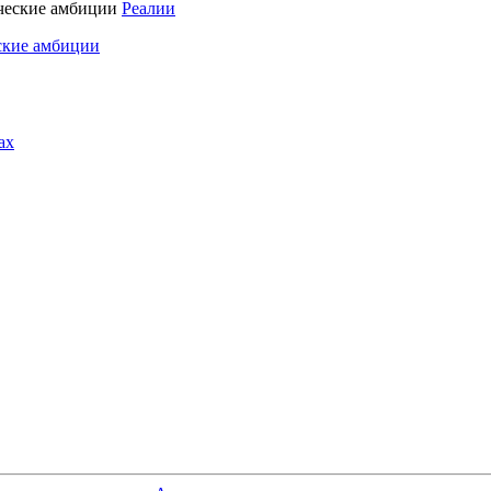
Реалии
ские амбиции
ах