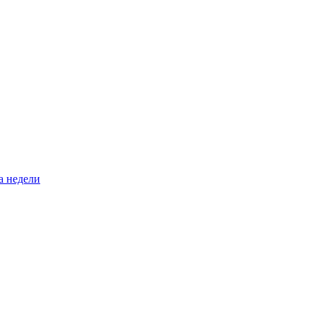
а недели