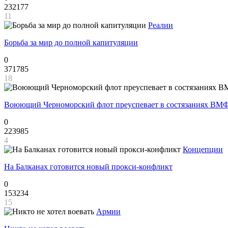
232177
11
Реалии
Борьба за мир до полной капитуляции
0
371785
18
Воюющий Черноморский флот преуспевает в состязаниях ВМФ
0
223985
4
Концепции
На Балканах готовится новый прокси-конфликт
0
153234
15
Армии