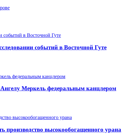
трове
следовании событий в Восточной Гуте
ь Ангелу Меркель федеральным канцлером
ить производство высокообогащенного урана