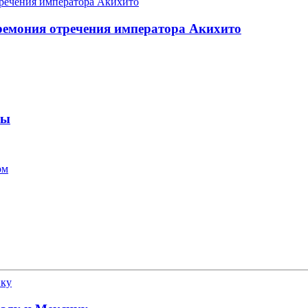
еремония отречения императора Акихито
ны
ом