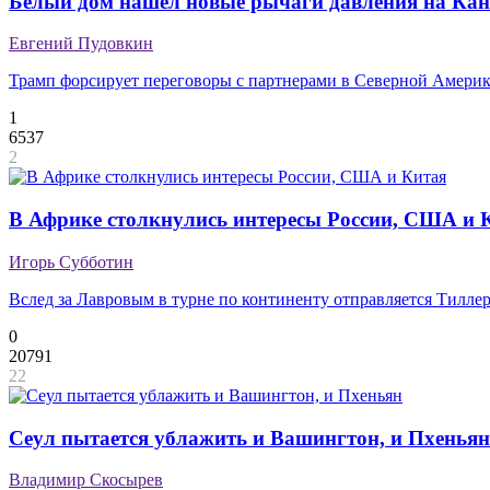
Белый дом нашел новые рычаги давления на Кан
Евгений Пудовкин
Трамп форсирует переговоры с партнерами в Северной Амери
1
6537
2
В Африке столкнулись интересы России, США и 
Игорь Субботин
Вслед за Лавровым в турне по континенту отправляется Тилле
0
20791
22
Cеул пытается ублажить и Вашингтон, и Пхеньян
Владимир Скосырев