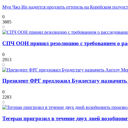
Мун Чжэ Ин надеется продлить оттепель на Корейском полуос
0
3885
0
СПЧ ООН принял резолюцию с требованием о рас
0
2913
0
Президент ФРГ предложил Бундестагу назначит
0
2283
0
Тегеран пригрозил в течение двух дней возобнов