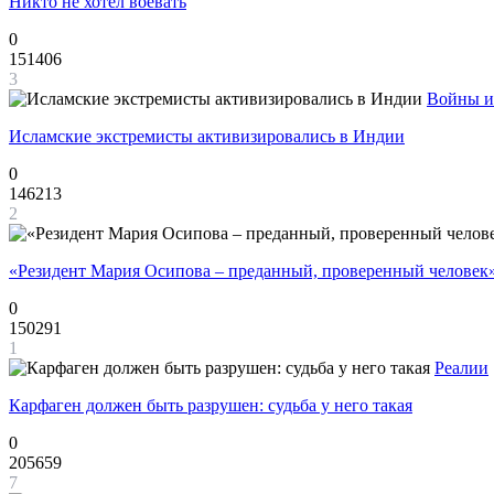
Никто не хотел воевать
0
151406
3
Войны и
Исламские экстремисты активизировались в Индии
0
146213
2
«Резидент Мария Осипова – преданный, проверенный человек
0
150291
1
Реалии
Карфаген должен быть разрушен: судьба у него такая
0
205659
7