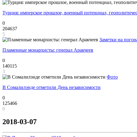
Турция: имперское прошлое, военный потенциал, геополитиче
0
204637
5
Заметки на погон
Пламенные монархисты: генерал Аракчеев
0
140115
3
Фото
В Сомалилэнде отметили День независимости
0
125466
0
2018-03-07