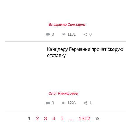
Владимир Скосырев
0
1131
0
Канцлеру Германии прочат скорую
отставку
Олег Никифоров
0
1296
1
1
2
3
4
5
...
1362