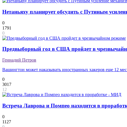
Нетаньяху планирует обсудить с Путиным усилени
0
1791
0
Предвыборный год в США пройдет в чрезвычай
Геннадий Петров
Вашингтон может наказывать иностранных хакеров еще 12 мес
0
3017
12
Встреча Лаврова и Помпео находится в проработ
0
1127
0