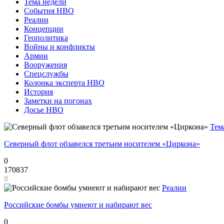
Тема недели
События НВО
Реалии
Концепции
Геополитика
Войны и конфликты
Армии
Вооружения
Спецслужбы
Колонка эксперта НВО
История
Заметки на погонах
Досье НВО
Тем
Северный флот обзавелся третьим носителем «Циркона»
0
170837
8
Реалии
Российские бомбы умнеют и набирают вес
0