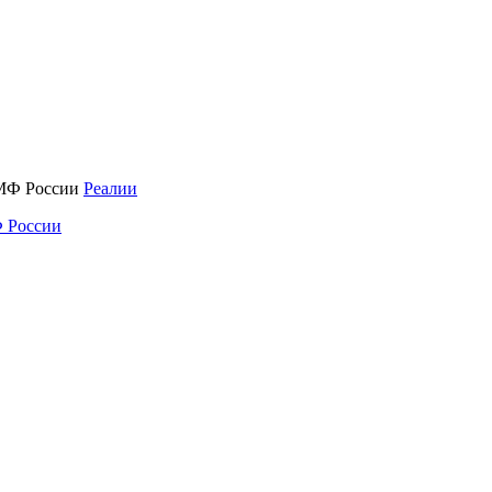
Реалии
 России