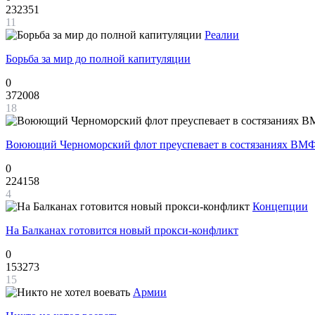
232351
11
Реалии
Борьба за мир до полной капитуляции
0
372008
18
Воюющий Черноморский флот преуспевает в состязаниях ВМФ
0
224158
4
Концепции
На Балканах готовится новый прокси-конфликт
0
153273
15
Армии