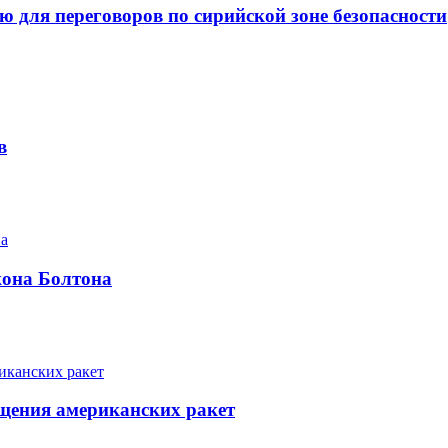
 для переговоров по сирийской зоне безопасности
в
жона Болтона
щения американских ракет