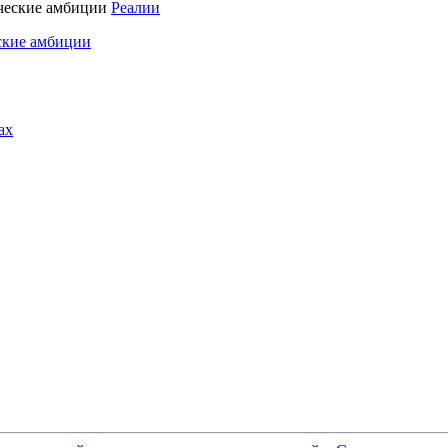
Реалии
ские амбиции
ах