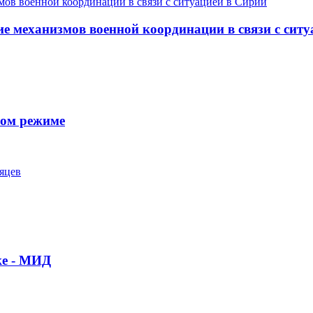
е механизмов военной координации в связи с сит
ном режиме
яцев
ке - МИД