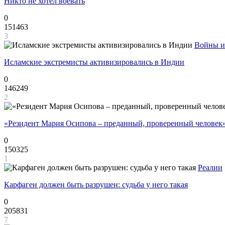
Никто не хотел воевать
0
151463
3
Войны и
Исламские экстремисты активизировались в Индии
0
146249
2
«Резидент Мария Осипова – преданный, проверенный человек
0
150325
1
Реалии
Карфаген должен быть разрушен: судьба у него такая
0
205831
7