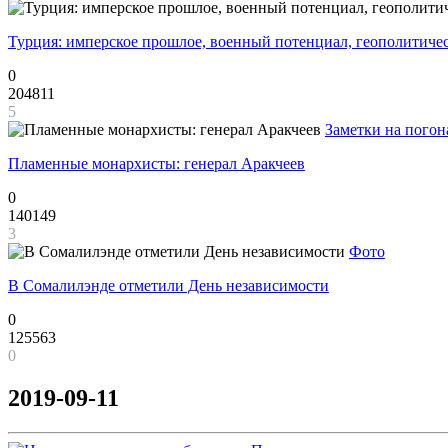
Турция: имперское прошлое, военный потенциал, геополитиче
0
204811
5
Заметки на погон
Пламенные монархисты: генерал Аракчеев
0
140149
3
Фото
В Сомалилэнде отметили День независимости
0
125563
0
2019-09-11