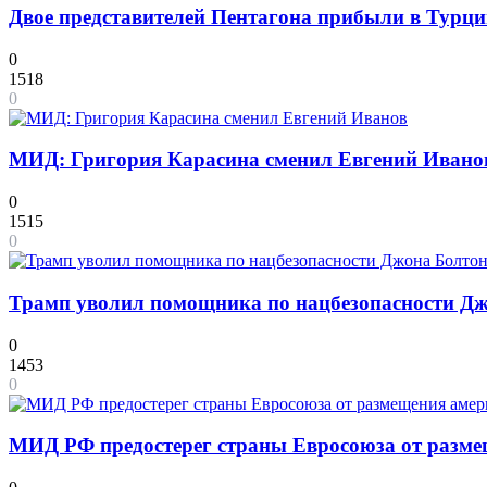
Двое представителей Пентагона прибыли в Турцию
0
1518
0
МИД: Григория Карасина сменил Евгений Ивано
0
1515
0
Трамп уволил помощника по нацбезопасности Д
0
1453
0
МИД РФ предостерег страны Евросоюза от разме