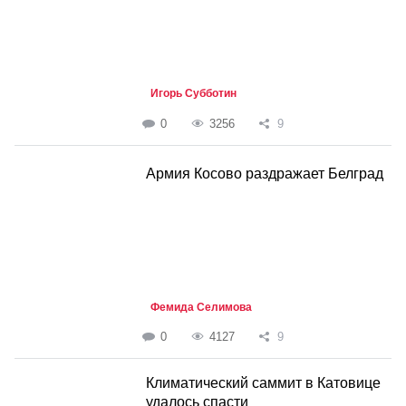
Игорь Субботин
0
3256
9
Армия Косово раздражает Белград
Фемида Селимова
0
4127
9
Климатический саммит в Катовице
удалось спасти