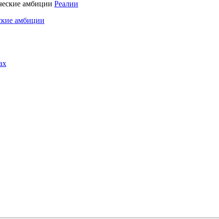
Реалии
ские амбиции
ах