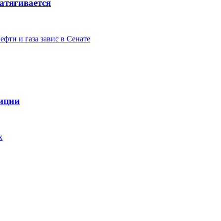
атягивается
фти и газа завис в Сенате
зиции
х