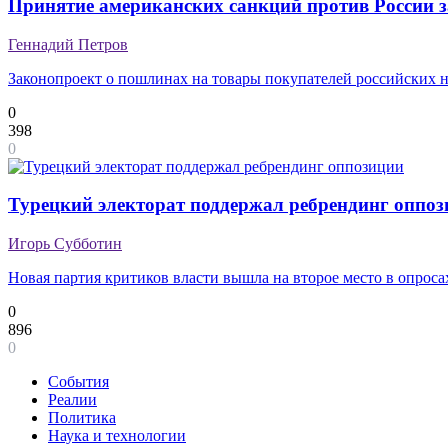
Принятие американских санкций против России з
Геннадий Петров
Законопроект о пошлинах на товары покупателей российских не
0
398
0
Турецкий электорат поддержал ребрендинг оппо
Игорь Субботин
Новая партия критиков власти вышла на второе место в опроса
0
896
0
События
Реалии
Политика
Наука и технологии