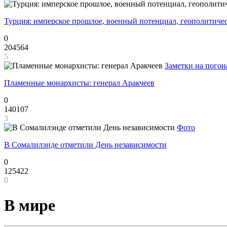
Турция: имперское прошлое, военный потенциал, геополитиче
0
204564
5
Заметки на погон
Пламенные монархисты: генерал Аракчеев
0
140107
3
Фото
В Сомалилэнде отметили День независимости
0
125422
0
В мире