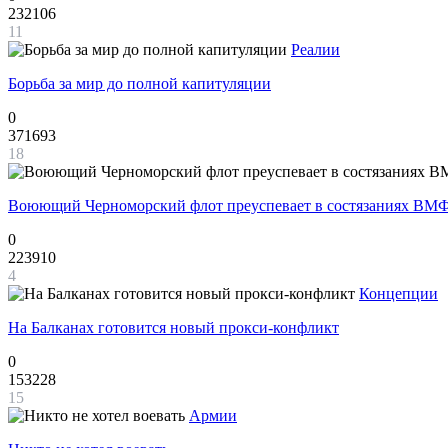
232106
11
Реалии
Борьба за мир до полной капитуляции
0
371693
18
Воюющий Черноморский флот преуспевает в состязаниях ВМФ
0
223910
4
Концепции
На Балканах готовится новый прокси-конфликт
0
153228
15
Армии