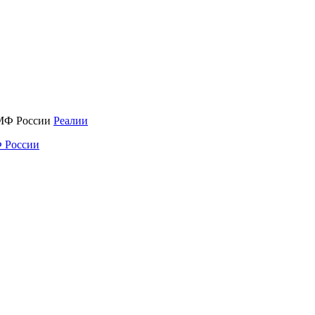
Реалии
 России