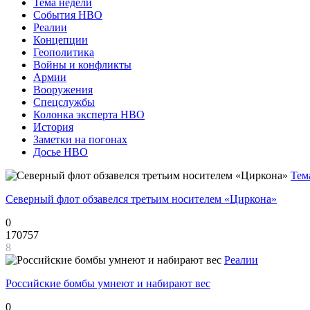
Тема недели
События НВО
Реалии
Концепции
Геополитика
Войны и конфликты
Армии
Вооружения
Спецслужбы
Колонка эксперта НВО
История
Заметки на погонах
Досье НВО
Тем
Северный флот обзавелся третьим носителем «Циркона»
0
170757
8
Реалии
Российские бомбы умнеют и набирают вес
0