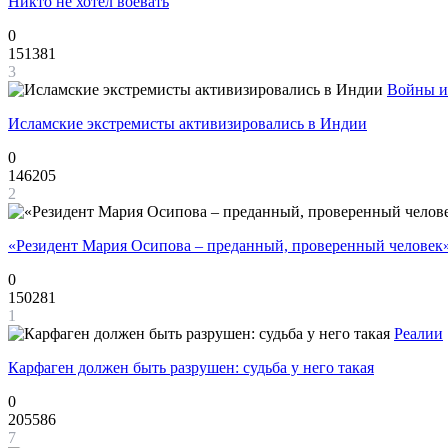
Никто не хотел воевать
0
151381
3
Войны и
Исламские экстремисты активизировались в Индии
0
146205
2
«Резидент Мария Осипова – преданный, проверенный человек
0
150281
1
Реалии
Карфаген должен быть разрушен: судьба у него такая
0
205586
7