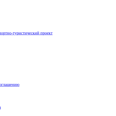
портно-туристический проект
соглашению