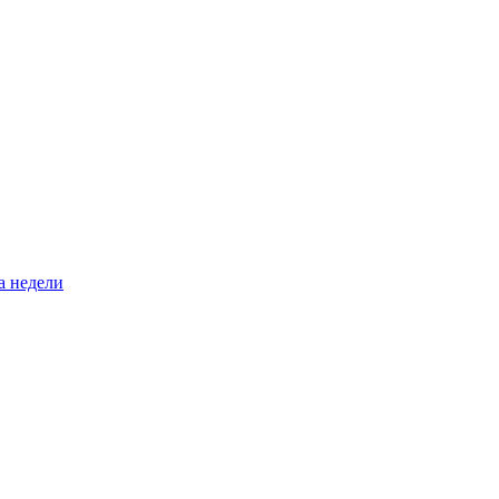
а недели